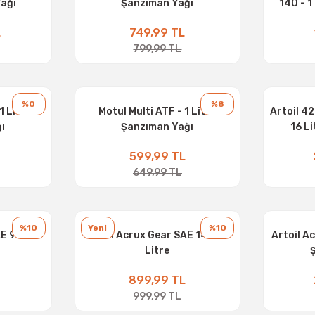
Yağı
Şanzıman Yağı
140 - 1
L
749,99 TL
799,99 TL
%0
%8
1 Litre
Motul Multi ATF - 1 Litre
Artoil 42
ı
Şanzıman Yağı
16 L
599,99 TL
649,99 TL
%10
Yeni
%10
E 90 - 3
Artoil Acrux Gear SAE 140 - 3
Artoil Ac
Litre
899,99 TL
999,99 TL