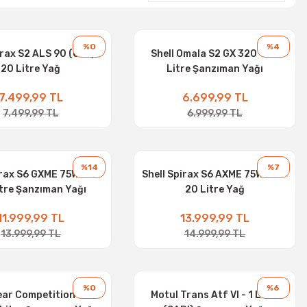
%0
%4
irax S2 ALS 90 (GL5) -
Shell Omala S2 GX 320 - 20
20 Litre Yağ
Litre Şanzıman Yağı
7.499,99 TL
6.699,99 TL
7.499,99 TL
6.999,99 TL
%14
%7
irax S6 GXME 75W-80 -
Shell Spirax S6 AXME 75W-90 -
itre Şanzıman Yağı
20 Litre Yağ
11.999,99 TL
13.999,99 TL
13.999,99 TL
14.999,99 TL
%0
%6
ear Competition 75W-
Motul Trans Atf VI - 1 Litre