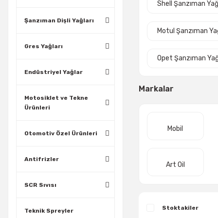
Shell Şanzıman Yağ
Şanzıman Dişli Yağları
Motul Şanzıman Yağ
Gres Yağları
Opet Şanzıman Yağ
Endüstriyel Yağlar
Markalar
Motosiklet ve Tekne
Ürünleri
Mobil
Otomotiv Özel Ürünleri
Antifrizler
Art Oil
SCR Sıvısı
Stoktakiler
Teknik Spreyler