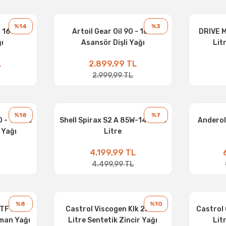
%14
%3
 16 Litre
Artoil Gear Oil 90 - 16 L
DRIVE M
ı
Asansör Dişli Yağı
Lit
L
2.899,99 TL
2.999,99 TL
%18
%7
 - 1 Litre
Shell Spirax S2 A 85W-140 - 16
Anderol
 Yağı
Litre
4.199,99 TL
4.499,99 TL
%8
%10
F Z - 5
Castrol Viscogen Klk 25 20
Castrol
ıman Yağı
Litre Sentetik Zincir Yağı
Lit