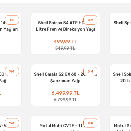
%5
%9
 140 - 15
Shell Spirax S4 ATF HDX - 1
Shell Sp
n Yağları
Litre Fren ve Direksiyon Yağı
L
499,99 TL
549,99 TL
%4
%4
50 - 20
Shell Omala S2 GX 68 - 20 Litre
Shell Sp
Yağı
Şanzıman Yağı
20 L
L
6.499,99 TL
6.799,99 TL
%6
%6
W-80 - 3
Motul Multi CVTF - 1 Litre
Motul G