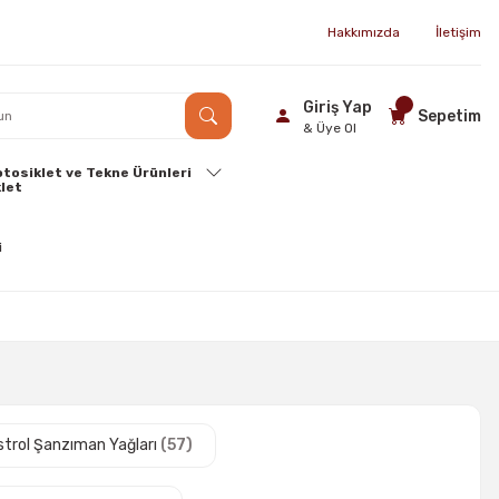
Hakkımızda
İletişim
Giriş Yap
Sepetim
& Üye Ol
tosiklet ve Tekne Ürünleri
strol Şanzıman Yağları
(57)