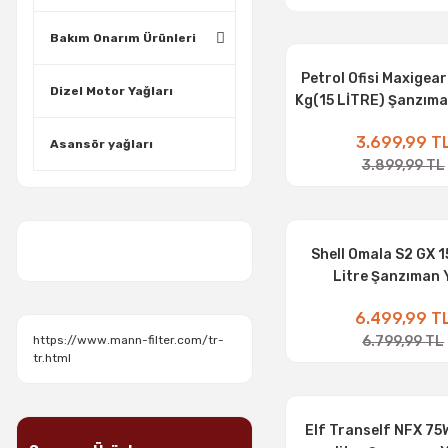
Bakım Onarım Ürünleri
Petrol Ofisi Maxigear
Dizel Motor Yağları
Kg(15 LİTRE) Şanzıma
3.699,99 T
Asansör yağları
3.899,99 TL
Shell Omala S2 GX 1
Litre Şanzıman 
6.499,99 T
6.799,99 TL
https://www.mann-filter.com/tr-
tr.html
Elf Tranself NFX 75