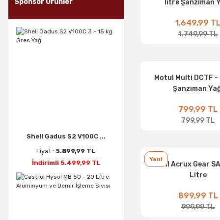
Sponsor Ürünler
litre Şanzıman 
1.649,99 T
1.749,99 TL
Motul Multi DCTF - 
Şanzıman Yağ
799,99 TL
799,99 TL
Shell Gadus S2 V100C ...
Fiyat :
5.899,99 TL
Yeni
İndirimli 5.499,99 TL
Artoil Acrux Gear SA
Litre
899,99 TL
999,99 TL