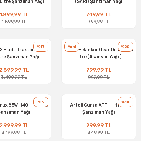
 Litre Şanzıman Yağı
(SARI) Şanzıman Yağı
1.899,99 TL
749,99 TL
1.899,99 TL
799,99 TL
%17
Yeni
%20
2 Fluds Traktör Yağı -
Artoil Felankor Gear Oil 220 - 3
itre Şanzıman Yağı
Litre (Asansör Yağı )
2.899,99 TL
799,99 TL
3.499,99 TL
999,99 TL
%6
%14
rux 85W-140 - 16 litre
Artoil Cursa ATF II - 1 litre
Şanzıman Yağı
Şanzıman Yağı
2.999,99 TL
299,99 TL
3.199,99 TL
349,99 TL