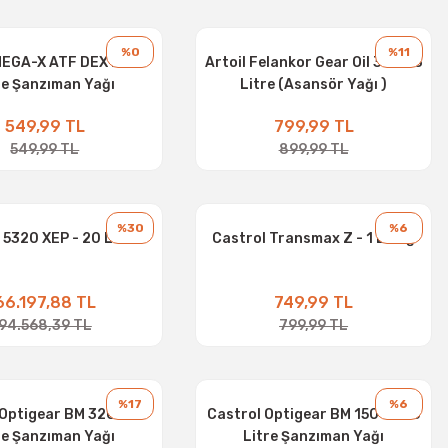
%0
%11
EGA-X ATF DEX III - 1
Artoil Felankor Gear Oil 320 - 3
re Şanzıman Yağı
Litre (Asansör Yağı )
549,99 TL
799,99 TL
549,99 TL
899,99 TL
%30
%6
 5320 XEP - 20 LİTRE
Castrol Transmax Z - 1 L Yağ
66.197,88 TL
749,99 TL
94.568,39 TL
799,99 TL
%17
%6
 Optigear BM 320 - 20
Castrol Optigear BM 150 - 208
re Şanzıman Yağı
Litre Şanzıman Yağı