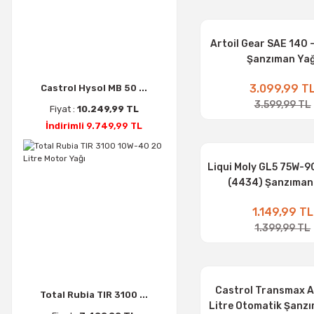
Artoil Gear SAE 140 -
Şanzıman Yağ
3.099,99 T
Castrol Hysol MB 50 ...
3.599,99 TL
Fiyat :
10.249,99 TL
İndirimli 9.749,99 TL
Liqui Moly GL5 75W-90
(4434) Şanzıman
1.149,99 TL
1.399,99 TL
Castrol Transmax AT
Total Rubia TIR 3100 ...
Litre Otomatik Şanz