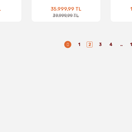
L
35.999,99 TL
39.999,99 TL
1
2
3
4
..