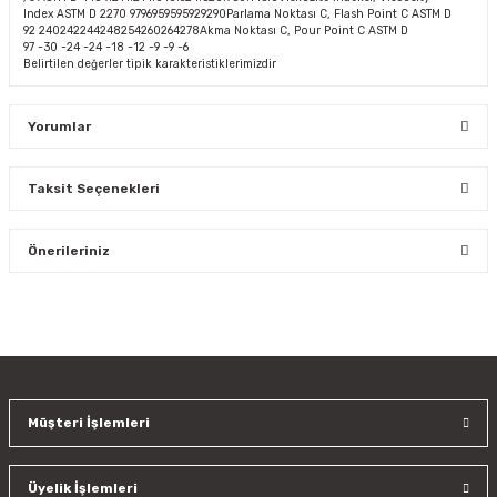
Index ASTM D 2270 9796959595929290Parlama Noktası C, Flash Point C ASTM D
92 240242244248254260264278Akma Noktası C, Pour Point C ASTM D
97 -30 -24 -24 -18 -12 -9 -9 -6
Belirtilen değerler tipik karakteristiklerimizdir
Yorumlar
Taksit Seçenekleri
Bu ürüne ilk yorumu siz yapın!
Önerileriniz
Yorum Yaz
Bu ürünün fiyat bilgisi, resim, ürün açıklamalarında ve diğer
konularda yetersiz gördüğünüz noktaları öneri formunu
kullanarak tarafımıza iletebilirsiniz.
Görüş ve önerileriniz için teşekkür ederiz.
Müşteri İşlemleri
Ürün resmi kalitesiz, bozuk veya görüntülenemiyor.
Ürün açıklamasında eksik bilgiler bulunuyor.
Üyelik İşlemleri
Ürün bilgilerinde hatalar bulunuyor.