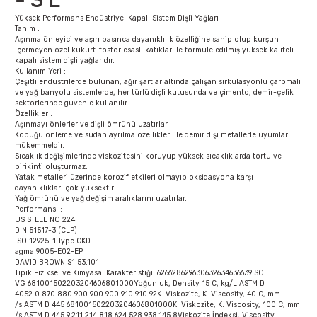
- 3 L
Yüksek Performans Endüstriyel Kapalı Sistem Dişli Yağları
Tanım :
Aşınma önleyici ve aşırı basınca dayanıklılık özelliğine sahip olup kurşun
içermeyen özel kükürt-fosfor esaslı katıklar ile formüle edilmiş yüksek kaliteli
kapalı sistem dişli yağlarıdır.
Kullanım Yeri :
Çeşitli endüstrilerde bulunan, ağır şartlar altında çalışan sirkülasyonlu çarpmalı
ve yağ banyolu sistemlerde, her türlü dişli kutusunda ve çimento, demir-çelik
sektörlerinde güvenle kullanılır.
Özellikler :
Aşınmayı önlerler ve dişli ömrünü uzatırlar.
Köpüğü önleme ve sudan ayrılma özellikleri ile demir dışı metallerle uyumları
mükemmeldir.
Sıcaklık değişimlerinde viskozitesini koruyup yüksek sıcaklıklarda tortu ve
birikinti oluşturmaz.
Yatak metalleri üzerinde korozif etkileri olmayıp oksidasyona karşı
dayanıklıkları çok yüksektir.
Yağ ömrünü ve yağ değişim aralıklarını uzatırlar.
Performansı :
US STEEL NO 224
DIN 51517-3 (CLP)
ISO 12925-1 Type CKD
agma 9005-E02-EP
DAVID BROWN S1.53.101
Tipik Fiziksel ve Kimyasal Karakteristiği 626628629630632634636639ISO
VG 681001502203204606801000Yoğunluk, Density 15 C, kg/L ASTM D
4052 0.870.880.900.900.900.910.910.92K. Viskozite, K. Viscosity, 40 C, mm
/s ASTM D 445 681001502203204606801000K. Viskozite, K. Viscosity, 100 C, mm
/s ASTM D 445 9.211.214.818.624.528.938.145.8Viskozite İndeksi, Viscosity