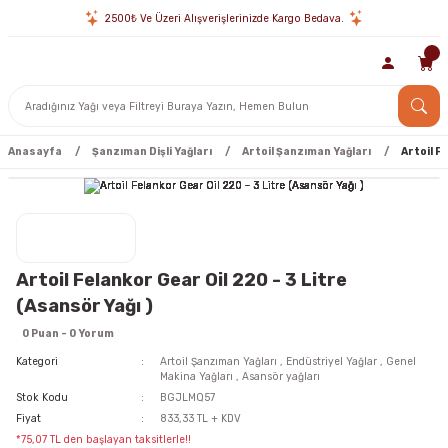
2500₺ Ve Üzeri Alışverişlerinizde Kargo Bedava.
Anasayfa
Şanzıman Dişli Yağları
Artoil Şanzıman Yağları
Artoil F
Artoil Felankor Gear Oil 220 - 3 Litre
(Asansör Yağı )
0 Puan - 0 Yorum
Kategori
Artoil Şanzıman Yağları
,
Endüstriyel Yağlar
,
Genel
Makina Yağları
,
Asansör yağları
Stok Kodu
BGJLMQ57
Fiyat
833,33 TL + KDV
*75,07 TL den başlayan taksitlerle!!