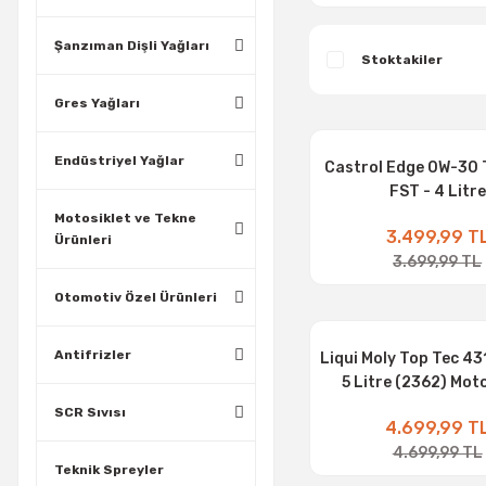
Şanzıman Dişli Yağları
Stoktakiler
Gres Yağları
Endüstriyel Yağlar
Castrol Edge 0W-30 
FST - 4 Litre
Motosiklet ve Tekne
3.499,99 T
Ürünleri
3.699,99 TL
Otomotiv Özel Ürünleri
Antifrizler
Liqui Moly Top Tec 4
5 Litre (2362) Mot
SCR Sıvısı
4.699,99 T
4.699,99 TL
Teknik Spreyler