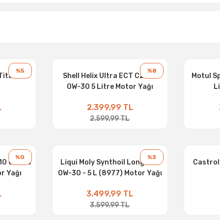
%5
%8
Titanium
Shell Helix Ultra ECT C2-C3
Motul Sp
0W-30 5 Litre Motor Yağı
L
L
2.399,99 TL
2.599,99 TL
%0
%3
310 0W-30
Liqui Moly Synthoil Longtime
Castrol
or Yağı
0W-30 - 5 L (8977) Motor Yağı
L
3.499,99 TL
3.599,99 TL