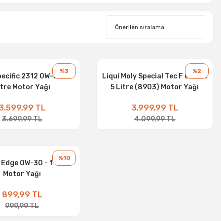
%3
%2
ecific 2312 0W-30 - 5
Liqui Moly Special Tec F 0W-30
itre Motor Yağı
5 Litre (8903) Motor Yağı
3.599,99 TL
3.999,99 TL
3.699,99 TL
4.099,99 TL
%10
 Edge 0W-30 - 1 Litre
Motor Yağı
899,99 TL
999,99 TL