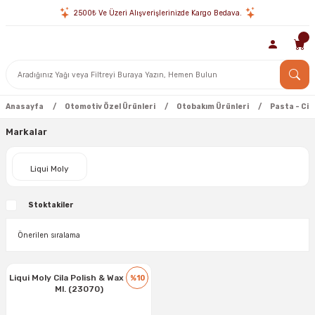
2500₺ Ve Üzeri Alışverişlerinizde Kargo Bedava.
Anasayfa
Otomotiv Özel Ürünleri
Otobakım Ürünleri
Pasta - Cil
Markalar
Liqui Moly
Stoktakiler
Liqui Moly Cila Polish & Wax - 500
%10
Ml. (23070)