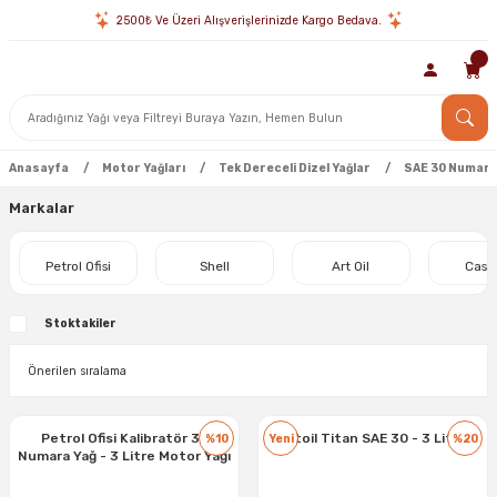
2500₺ Ve Üzeri Alışverişlerinizde Kargo Bedava.
Anasayfa
Motor Yağları
Tek Dereceli Dizel Yağlar
SAE 30 Numara
Markalar
Petrol Ofisi
Shell
Art Oil
Castr
Stoktakiler
Petrol Ofisi Kalibratör 30
Artoil Titan SAE 30 - 3 Litre
%10
Yeni
%20
Numara Yağ - 3 Litre Motor Yağı