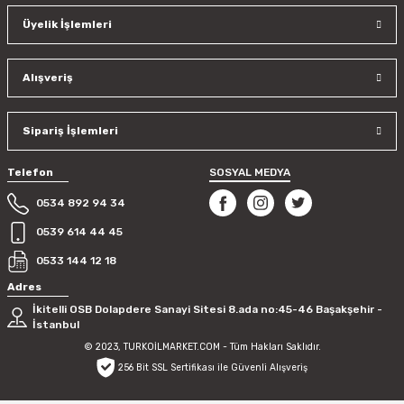
Üyelik İşlemleri
Alışveriş
Sipariş İşlemleri
Telefon
SOSYAL MEDYA
0534 892 94 34
0539 614 44 45
0533 144 12 18
Adres
İkitelli OSB Dolapdere Sanayi Sitesi 8.ada no:45-46 Başakşehir -
İstanbul
© 2023, TURKOİLMARKET.COM - Tüm Hakları Saklıdır.
256 Bit SSL Sertifikası ile Güvenli Alışveriş