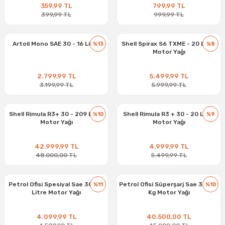
359,99 TL
799,99 TL
399,99 TL
999,99 TL
Artoil Mono SAE 30 - 16 Litre
Shell Spirax S6 TXME - 20 Litre
%13
%8
Motor Yağı
2.799,99 TL
5.499,99 TL
3.199,99 TL
5.999,99 TL
Shell Rimula R3+ 30 - 209 Litre
Shell Rimula R3 + 30 - 20 Litre
%10
%9
Motor Yağı
Motor Yağı
42.999,99 TL
4.999,99 TL
48.000,00 TL
5.499,99 TL
Petrol Ofisi Spesiyal Sae 30 - 15
Petrol Ofisi Süperşarj Sae 30 180
%11
%10
Litre Motor Yağı
Kg Motor Yağı
4.099,99 TL
40.500,00 TL