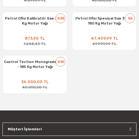
4.599,99 TL
45.000,00 TL
Petrol Ofisi Kalibratör Sae 30 15
Petrol Ofisi Spesiyal Sae 30W -
%30
%5
Kg Motor Yağı
180 Kg Motor Yağı
873,90 TL
47.499,99 TL
1.248,43 TL
49.999,99 TL
Castrol Tection Monograde 30W
%10
- 185 Kg Motor Yağı
36.000,00 TL
40.000,00 TL
Müşteri İşlemleri