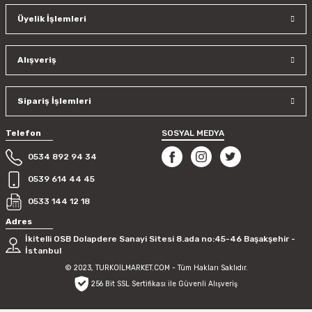
Üyelik İşlemleri
Alışveriş
Sipariş İşlemleri
Telefon
SOSYAL MEDYA
0534 892 94 34
0539 614 44 45
0533 144 12 18
Adres
İkitelli OSB Dolapdere Sanayi Sitesi 8.ada no:45-46 Başakşehir -
İstanbul
© 2023, TURKOİLMARKET.COM - Tüm Hakları Saklıdır.
256 Bit SSL Sertifikası ile Güvenli Alışveriş