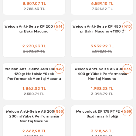
8.807,07 TL
6.589,10 TL
9.785,63 TL
7.321,22 TL
Weicon Anti-Seize KP 200 - 200
Weicon Anti-Seize KP 450 - 450
%14
%10
gr Bakır Macunu
gr Bakır Macunu +1100 C
2.230,23 TL
5.932,92 TL
2.593,29 TL
6.592,13 TL
Weicon Anti-Seize ASW 040 P -
Weicon Anti-Seize AS 400 K -
%27
%36
120 gr Metalsiz Yükek
400 gr Yükek Performanslı
Performanslı Montaj Macunu
Montaj Macunu
1.862,02 TL
1.983,23 TL
2.550,71 TL
3.098,79 TL
Weicon Anti-Seize AS 200 PR -
Weiconlock DF 175 PTFE - Diş
%63
%30
200 ml Yükek Performanslı
Sızdırmazlık İpliği
Montaj Macunu
2.662,98 TL
3.318,66 TL