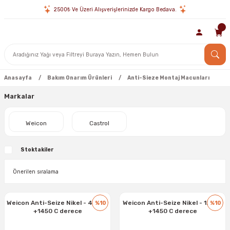
2500₺ Ve Üzeri Alışverişlerinizde Kargo Bedava.
Anasayfa
Bakım Onarım Ürünleri
Anti-Sieze Montaj Macunları
Markalar
Weicon
Castrol
Stoktakiler
Weicon Anti-Seize Nikel - 400 gr
Weicon Anti-Seize Nikel - 120 gr
%10
%10
+1450 C derece
+1450 C derece