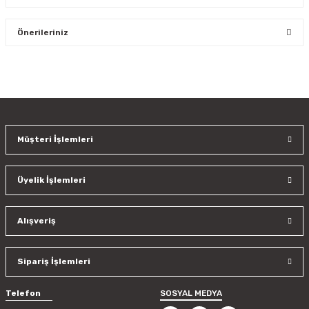
Bu ürüne ilk yorumu siz yapın!
Önerileriniz
Yorum Yaz
Bu ürünün fiyat bilgisi, resim, ürün açıklamalarında ve diğer
konularda yetersiz gördüğünüz noktaları öneri formunu
kullanarak tarafımıza iletebilirsiniz.
Görüş ve önerileriniz için teşekkür ederiz.
Müşteri İşlemleri
Ürün resmi kalitesiz, bozuk veya görüntülenemiyor.
Ürün açıklamasında eksik bilgiler bulunuyor.
Üyelik İşlemleri
Ürün bilgilerinde hatalar bulunuyor.
Ürün fiyatı diğer sitelerden daha pahalı.
Bu ürüne benzer farklı alternatifler olmalı.
Alışveriş
Sipariş İşlemleri
Telefon
SOSYAL MEDYA