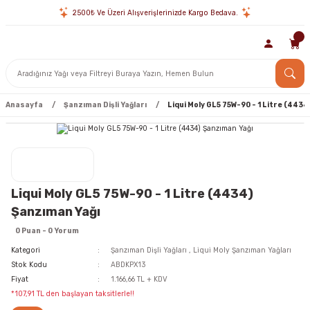
2500₺ Ve Üzeri Alışverişlerinizde Kargo Bedava.
Anasayfa
Şanzıman Dişli Yağları
Liqui Moly GL5 75W-90 - 1 Litre (4434
Liqui Moly GL5 75W-90 - 1 Litre (4434)
Şanzıman Yağı
0 Puan - 0 Yorum
Kategori
Şanzıman Dişli Yağları
,
Liqui Moly Şanzıman Yağları
Stok Kodu
ABDKPX13
Fiyat
1.166,66 TL + KDV
*107,91 TL den başlayan taksitlerle!!