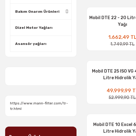
Bakım Onarım Ürünleri
Mobil DTE 22 - 20 Litr
Yağı
Dizel Motor Yağları
1.662,49 T
1.749,99 TL
Asansör yağları
Mobil DTE 25 ISO VG 
Litre Hidrolik Y
49.999,99 T
52.999,90 T
https://www.mann-filter.com/tr-
tr.html
Mobil DTE 10 Excel 
Litre Hidrolik Y