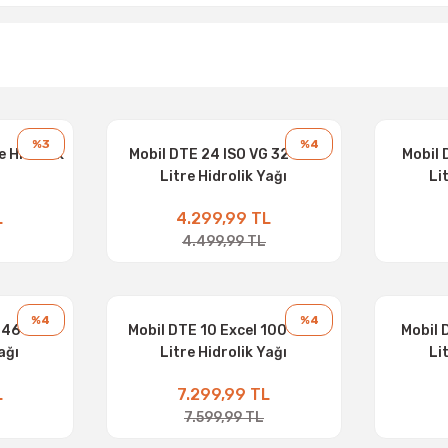
%3
%4
e Hidrolik
Mobil DTE 24 ISO VG 32 - 16
Mobil 
Litre Hidrolik Yağı
Li
L
4.299,99 TL
4.499,99 TL
%4
%4
 46 - 16
Mobil DTE 10 Excel 100 - 20
Mobil 
ağı
Litre Hidrolik Yağı
Li
L
7.299,99 TL
7.599,99 TL