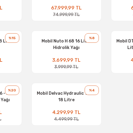
L
67.999,99 TL
74.999,99 TL
%15
%8
8 Litre
Mobil Nuto H 68 16 Litre
Mobil D
Hidrolik Yağı
Li
L
3.699,99 TL
L
3.999,99 TL
%20
%4
6 - 208
Mobil Delvac Hydraulic 10W -
k Yağı
18 Litre
L
4.299,99 TL
L
4.499,99 TL