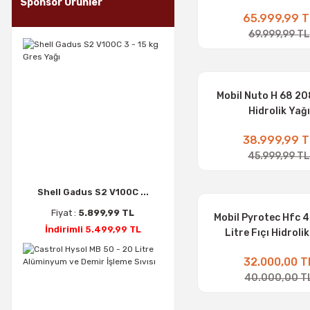
Sponsor Ürünler
65.999,99 T
69.999,99 TL
Mobil Nuto H 68 20
Hidrolik Yağı
38.999,99 T
45.999,99 T
Shell Gadus S2 V100C ...
Fiyat :
5.899,99 TL
Mobil Pyrotec Hfc 4
İndirimli 5.499,99 TL
Litre Fıçı Hidroli
32.000,00 T
40.000,00 T