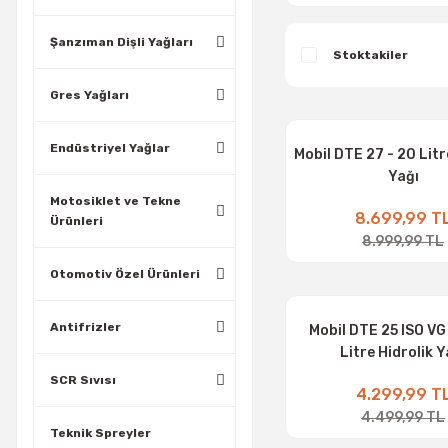
Şanzıman Dişli Yağları
Stoktakiler
Gres Yağları
Endüstriyel Yağlar
Mobil DTE 27 - 20 Litr
Yağı
Motosiklet ve Tekne
8.699,99 T
Ürünleri
8.999,99 TL
Otomotiv Özel Ürünleri
Antifrizler
Mobil DTE 25 ISO VG
Litre Hidrolik Y
SCR Sıvısı
4.299,99 T
4.499,99 TL
Teknik Spreyler