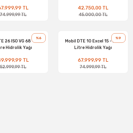
67.999,99 TL
42.750,00 TL
74.999,99 TL
45.000,00 TL
%6
%9
TE 26 ISO VG 68 - 208
Mobil DTE 10 Excel 15 - 208
tre Hidrolik Yağı
Litre Hidrolik Yağı
49.999,99 TL
67.999,99 TL
52.999,99 TL
74.999,99 TL