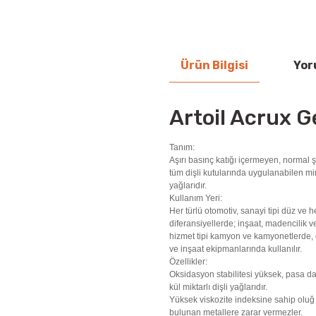
Ürün Bilgisi
Yor
Artoil Acrux G
Tanım:
Aşırı basınç katığı içermeyen, normal ş
tüm dişli kutularında uygulanabilen min
yağlarıdır.
Kullanım Yeri:
Her türlü otomotiv, sanayi tipi düz ve h
diferansiyellerde; inşaat, madencilik ve
hizmet tipi kamyon ve kamyonetlerde,
ve inşaat ekipmanlarında kullanılır.
Özellikler:
Oksidasyon stabilitesi yüksek, pasa da
kül miktarlı dişli yağlarıdır.
Yüksek viskozite indeksine sahip oluğ 
bulunan metallere zarar vermezler.