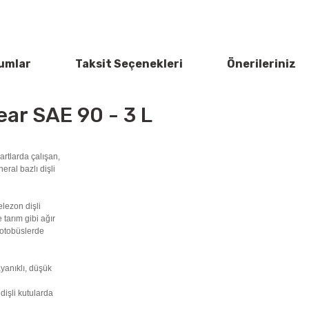
umlar
Taksit Seçenekleri
Önerileriniz
ear SAE 90 - 3 L
artlarda çalışan,
eral bazlı dişli
elezon dişli
 tarım gibi ağır
 otobüslerde
yanıklı, düşük
dişli kutularda