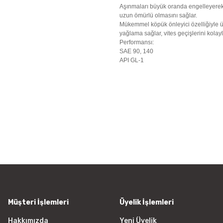
Aşınmaları büyük oranda engelleyerek,
uzun ömürlü olmasını sağlar.
Mükemmel köpük önleyici özelliğiyle ü
yağlama sağlar, vites geçişlerini kolayla
Performansı:
SAE 90, 140
API GL-1
Bu ürünün fiyat bilgisi, resim, ü
iletebilirsiniz.
Görüş ve önerileriniz için teşekkür
Ürün resmi kalitesiz, bozuk vey
Ürün açıklamasında eksik bilgile
Ürün bilgilerinde hatalar bulunu
Ürün fiyatı diğer sitelerden daha
Bu ürüne benzer farklı alternatifl
Müşteri İşlemleri
Üyelik İşlemleri
Hakkımızda
Yeni Üyelik