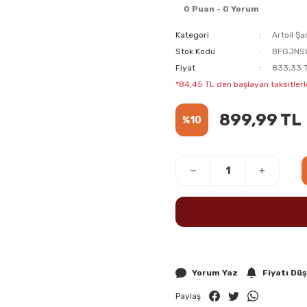
0 Puan - 0 Yorum
Kategori
Artoil Şa
Stok Kodu
BFGJNS
Fiyat
833,33 T
*84,45 TL den başlayan taksitlerle
899,99 TL
%10
Yorum Yaz
Fiyatı Dü
Paylaş