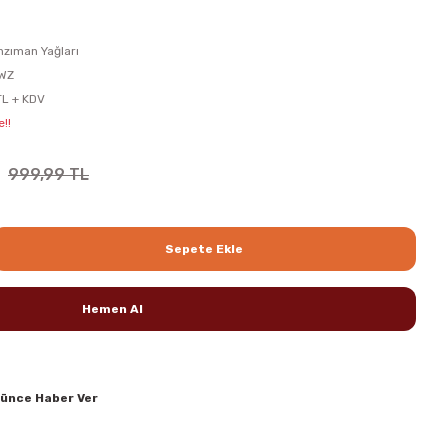
nzıman Yağları
WZ
L + KDV
!!
999,99 TL
Sepete Ekle
Hemen Al
şünce Haber Ver