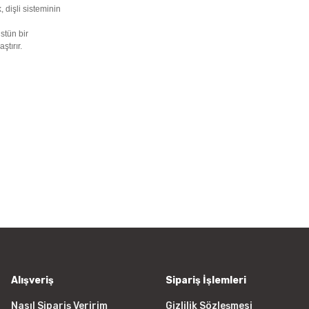
 dişli sisteminin
stün bir
ştırır.
rün açıklamalarında ve diğer konularda yetersiz gördüğünüz noktaları öner
Bu ürüne ilk yorumu siz yapın!
 ederiz.
a görüntülenemiyor.
Yorum Yaz
r bulunuyor.
yor.
 pahalı.
er olmalı.
Alışveriş
Sipariş İşlemleri
Nasıl Sipariş Veririm
Gizlilik Sözleşmesi