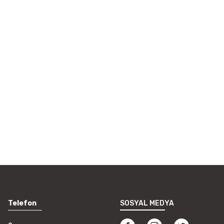
i formunu kullanarak tarafımıza
Telefon
SOSYAL MEDYA