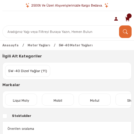
2500₺ Ve Üzeri Alışverişlerinizde Kargo Bedava.
Anasayfa
Motor Yağları
5W-40 Motor Yağları
İlgili Alt Kategoriler
5W-40 Dizel Yağlar
(11)
Markalar
Liqui Moly
Mobil
Motul
Shel
Stoktakiler