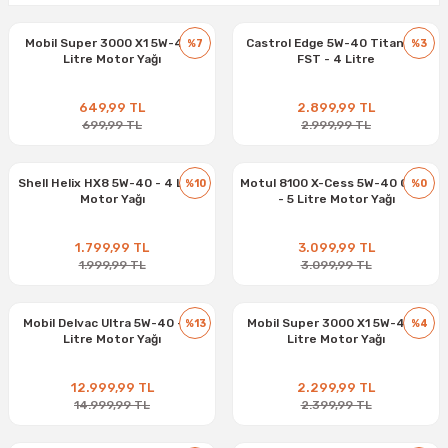
Mobil Super 3000 X1 5W-40 1
Castrol Edge 5W-40 Titanium
%7
%3
Litre Motor Yağı
FST - 4 Litre
649,99 TL
2.899,99 TL
699,99 TL
2.999,99 TL
Shell Helix HX8 5W-40 - 4 Litre
Motul 8100 X-Cess 5W-40 GEN2
%10
%0
Motor Yağı
- 5 Litre Motor Yağı
1.799,99 TL
3.099,99 TL
1.999,99 TL
3.099,99 TL
Mobil Delvac Ultra 5W-40 - 20
Mobil Super 3000 X1 5W-40 4
%13
%4
Litre Motor Yağı
Litre Motor Yağı
12.999,99 TL
2.299,99 TL
14.999,99 TL
2.399,99 TL