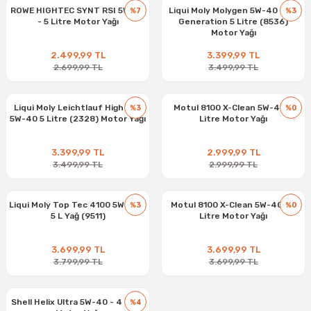
ROWE HIGHTEC SYNT RSI 5W-40
Liqui Moly Molygen 5W-40 New
%7
%3
- 5 Litre Motor Yağı
Generation 5 Litre (8536)
Motor Yağı
2.499,99 TL
3.399,99 TL
2.699,99 TL
3.499,99 TL
Liqui Moly Leichtlauf High Tec
Motul 8100 X-Clean 5W-40 4
%3
%0
5W-40 5 Litre (2328) Motor Yağı
Litre Motor Yağı
3.399,99 TL
2.999,99 TL
3.499,99 TL
2.999,99 TL
Liqui Moly Top Tec 4100 5W-40 -
Motul 8100 X-Clean 5W-40 - 5
%3
%0
5 L Yağ (9511)
Litre Motor Yağı
3.699,99 TL
3.699,99 TL
3.799,99 TL
3.699,99 TL
Shell Helix Ultra 5W-40 - 4 Litre
%4