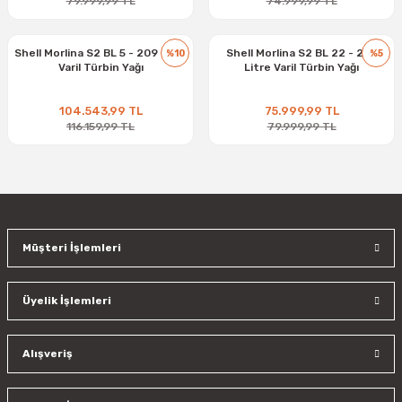
79.999,99 TL
74.999,99 TL
Shell Morlina S2 BL 5 - 209 Litre
Shell Morlina S2 BL 22 - 209
%10
%5
Varil Türbin Yağı
Litre Varil Türbin Yağı
104.543,99 TL
75.999,99 TL
116.159,99 TL
79.999,99 TL
Müşteri İşlemleri
Üyelik İşlemleri
Alışveriş