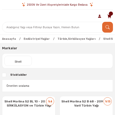
2500₺ Ve Üzeri Alışverişlerinizde Kargo Bedava.
Anasayfa
Endüstriyel Yağlar
Türbin,Sirkülasyon Yağları
Shell Si
Markalar
Shell
Stoktakiler
Shell Morlina S2 BL 10 - 20 Litre
Shell Morlina S2 B 68 - 209 Litre
%4
%13
SİRKÜLASYON ve Türbin Yağı
Varil Türbin Yağı