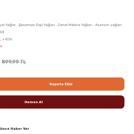
yel Yağlar
,
Şanzıman Dişli Yağları
,
Genel Makina Yağları
,
Asansör yağları
58
L + KDV
!!
899,99 TL
Sepete Ekle
Hemen Al
şünce Haber Ver