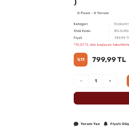
)
0 Puan - 0 Yorum
Kategori
Endüstri
Stok Kodu
BGJLMQ
Fiyat
749,99 T
*75,07 TL den başlayan taksitlerle
799,99 TL
%11
Yorum Yaz
Fiyatı Dü