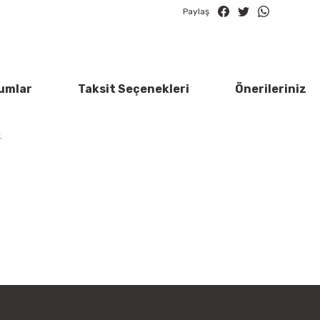
Paylaş
umlar
Taksit Seçenekleri
Önerileriniz
.
rün açıklamalarında ve diğer konularda yetersiz gördüğünüz noktaları öner
Bu ürüne ilk yorumu siz yapın!
 ederiz.
a görüntülenemiyor.
Yorum Yaz
r bulunuyor.
yor.
 pahalı.
er olmalı.