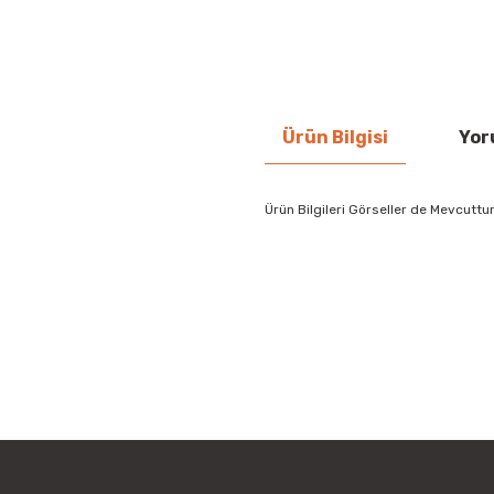
Ürün Bilgisi
Yor
Ürün Bilgileri Görseller de Mevcuttur
Bu ürünün fiyat bilgisi, resim, ü
iletebilirsiniz.
Görüş ve önerileriniz için teşekkür
Ürün resmi kalitesiz, bozuk vey
Ürün açıklamasında eksik bilgile
Ürün bilgilerinde hatalar bulunu
Ürün fiyatı diğer sitelerden daha
Bu ürüne benzer farklı alternatifl