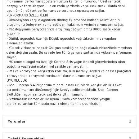
mükemmel performans gösteren üstün kaliteli bir üründür. Özel sentetik
bazyağı ve formülasyonu ile en zorlu şartlarda ve yüksek sıcaklıklarda dahi
uzun ömür, yüksek performans ve sorunsuz operasyon sağlar.
PERFORMANS ÖZELLİKLERİ
• Oksidasyona karşı olağanüstü direnç: Ekipmanda karbon kalıntılarının
oluşumunu önleyerek kompresörden maksimum verimin al›nmasını sağlar.
• Yağ değişimim periyodlarında artış: Yağ değişim ömrü 8000 saate kadar
ç›kabilir.
• Düflük uçuculuk özelliği: Düşük uçuculuk yağ tüketimini ve yapılan
eklemeleri azaltır.
• Yüksek viskozite indeksi: Çalışma sıcaklığına bağlı olarak viskozitede meydana
gelen değişim azalır. Bu sayede her türlü çalışma şartlarında yüksek performans
sağlar.
• Mükemmel soğutma özelliği: Corena S 46 yağın önemli görevlerinden olan
soğutma vazifesini mükemmel şekilde yerine getirir.
• Pas ve korozyona karşı etkin koruma: Tüm metal yüzeyleri ve hassas parçaları
korozyondan koruyarak servis aralıklarının uzamasını sağlar.
UYUMLULUK
• Shell Corena S 46 diğer tüm mineral esaslı ürünlerle karıştırılabilir. Fakat
bu performansını düşüreceği için tavsiye edilmemektedir. Shell Corena
S 68 diğer hiçbir sentetik yağ ile karşltırılmamalıdır.
• Sızdırmazlık elemanları ile uyum : Hava kompresörlerinde yaygın
olarak kullanılan tüm sızdırmazlık elemanları ile uyumludur.
Yorumlar
Taksit Seçenekleri