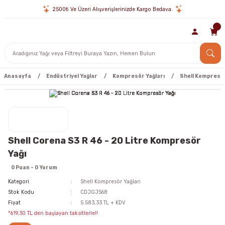
2500₺ Ve Üzeri Alışverişlerinizde Kargo Bedava.
Anasayfa
Endüstriyel Yağlar
Kompresör Yağları
Shell Kompresör
Shell Corena S3 R 46 - 20 Litre Kompresör
Yağı
0 Puan - 0 Yorum
Kategori
Shell Kompresör Yağları
Stok Kodu
CDJGJS68
Fiyat
5.583,33 TL + KDV
*619,30 TL den başlayan taksitlerle!!