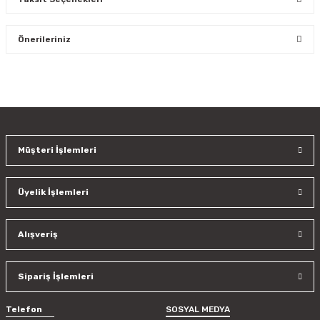
Bu ürüne ilk yorumu siz yapın!
Önerileriniz
Yorum Yaz
Bu ürünün fiyat bilgisi, resim, ürün açıklamalarında ve diğer
konularda yetersiz gördüğünüz noktaları öneri formunu
kullanarak tarafımıza iletebilirsiniz.
Görüş ve önerileriniz için teşekkür ederiz.
Müşteri İşlemleri
Ürün resmi kalitesiz, bozuk veya görüntülenemiyor.
Ürün açıklamasında eksik bilgiler bulunuyor.
Üyelik İşlemleri
Ürün bilgilerinde hatalar bulunuyor.
Ürün fiyatı diğer sitelerden daha pahalı.
Bu ürüne benzer farklı alternatifler olmalı.
Alışveriş
Sipariş İşlemleri
Telefon
SOSYAL MEDYA