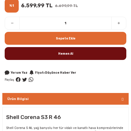
6.599,99 TL
%1
6.699,99 TL
Sepete Ekle
Hemen Al
Yorum Yaz
Fiyatı Düşünce Haber Ver
Paylaş
Ürün Bilgisi
Shell Corena S3 R 46
Shell Corena S 46, yağ banyolu her tür vidalı ve kanatlı hava kompresörlerinde