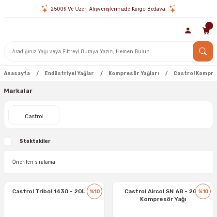
2500₺ Ve Üzeri Alışverişlerinizde Kargo Bedava.
Anasayfa
Endüstriyel Yağlar
Kompresör Yağları
Castrol Kompres
Markalar
Castrol
Stoktakiler
Castrol Tribol 1430 - 20L Yağ
Castrol Aircol SN 68 - 20 L
%10
%10
Kompresör Yağı