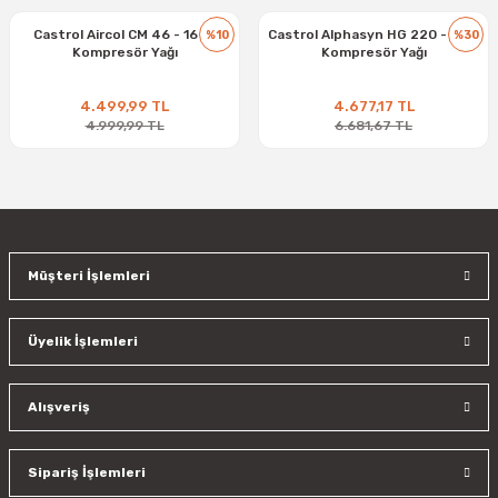
Castrol Aircol CM 46 - 16 kg
Castrol Alphasyn HG 220 - 20 L
%10
%30
Kompresör Yağı
Kompresör Yağı
4.499,99 TL
4.677,17 TL
4.999,99 TL
6.681,67 TL
Müşteri İşlemleri
Üyelik İşlemleri
Alışveriş
Sipariş İşlemleri