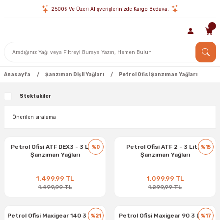
2500₺ Ve Üzeri Alışverişlerinizde Kargo Bedava.
Anasayfa
Şanzıman Dişli Yağları
Petrol Ofisi Şanzıman Yağları
Stoktakiler
Petrol Ofisi ATF DEX3 - 3 Litre
Petrol Ofisi ATF 2 - 3 Litre
%0
%15
Şanzıman Yağları
Şanzıman Yağları
1.499,99 TL
1.099,99 TL
1.499,99 TL
1.299,99 TL
Petrol Ofisi Maxigear 140 3 Litre
Petrol Ofisi Maxigear 90 3 Litre
%21
%17