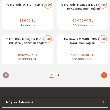
Petrol Ofisi ATF 2 - 1 Litre Yağ
Petrol Ofisi Maxigear D 75W-90
%20
%10
185 Kg Şanzıman Yağları
399,99 TL
89.999,99 TL
499,99 TL
99.999,99 TL
Petrol Ofisi Maxigear D 75W-90
Po Gravis M 1500 - 185 Kg
%10
%10
20 Litre Şanzıman Yağları
Şanzıman Yağları
12.599,99 TL
135.000,00 TL
13.999,99 TL
150.000,00 TL
1
2
Müşteri İşlemleri