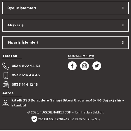
Üyelik İşlemleri
Alışveriş
Sipariş İşlemleri
Telefon
SOSYAL MEDYA
0534 892 94 34
0539 614 44 45
0533 144 12 18
Adres
İkitelli OSB Dolapdere Sanayi Sitesi 8.ada no:45-46 Başakşehir -
İstanbul
© 2023, TURKOİLMARKET.COM - Tüm Hakları Saklıdır.
256 Bit SSL Sertifikası ile Güvenli Alışveriş