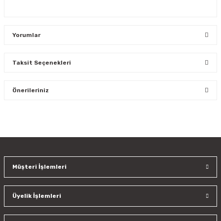
Yorumlar
Taksit Seçenekleri
Bu ürüne ilk yorumu siz yapın!
Önerileriniz
Yorum Yaz
Bu ürünün fiyat bilgisi, resim, ürün açıklamalarında ve diğer
konularda yetersiz gördüğünüz noktaları öneri formunu
kullanarak tarafımıza iletebilirsiniz.
Görüş ve önerileriniz için teşekkür ederiz.
Müşteri İşlemleri
Ürün resmi kalitesiz, bozuk veya görüntülenemiyor.
Ürün açıklamasında eksik bilgiler bulunuyor.
Üyelik İşlemleri
Ürün bilgilerinde hatalar bulunuyor.
Ürün fiyatı diğer sitelerden daha pahalı.