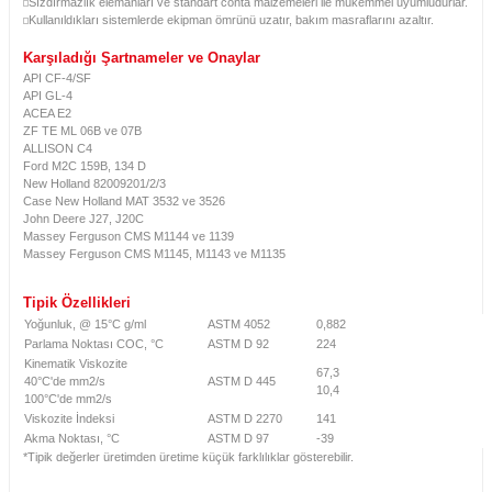
Sızdırmazlık elemanları ve standart conta malzemeleri ile mükemmel uyumludurlar.
Kullanıldıkları sistemlerde ekipman ömrünü uzatır, bakım masraflarını azaltır.
Karşıladığı Şartnameler ve Onaylar
API CF-4/SF
API GL-4
ACEA E2
ZF TE ML 06B ve 07B
ALLISON C4
Ford M2C 159B, 134 D
New Holland 82009201/2/3
Case New Holland MAT 3532 ve 3526
John Deere J27, J20C
Massey Ferguson CMS M1144 ve 1139
Massey Ferguson CMS M1145, M1143 ve M1135
Tipik Özellikleri
Yoğunluk, @ 15°C g/ml
ASTM 4052
0,882
Parlama Noktası COC, °C
ASTM D 92
224
Kinematik Viskozite
67,3
40°C'de mm2/s
ASTM D 445
10,4
100°C'de mm2/s
Viskozite İndeksi
ASTM D 2270
141
Akma Noktası, °C
ASTM D 97
-39
*Tipik değerler üretimden üretime küçük farklılıklar gösterebilir.