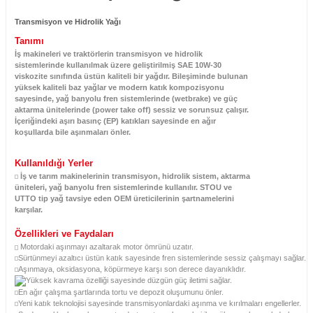
Transmisyon ve Hidrolik Yağı
Tanımı
İş makineleri ve traktörlerin transmisyon ve hidrolik
sistemlerinde kullanılmak üzere geliştirilmiş SAE 10W-30
viskozite sınıfında üstün kaliteli bir yağdır. Bileşiminde bulunan
yüksek kaliteli baz yağlar ve modern katık kompozisyonu
sayesinde, yağ banyolu fren sistemlerinde (wetbrake) ve güç
aktarma ünitelerinde (power take off) sessiz ve sorunsuz çalışır.
İçeriğindeki aşırı basınç (EP) katıkları sayesinde en ağır
koşullarda bile aşınmaları önler.
Kullanıldığı Yerler
İş ve tarım makinelerinin transmisyon, hidrolik sistem, aktarma
üniteleri, yağ banyolu fren sistemlerinde kullanılır. STOU ve
UTTO tip yağ tavsiye eden OEM üreticilerinin şartnamelerini
karşılar.
Özellikleri ve Faydaları
Motordaki aşınmayı azaltarak motor ömrünü uzatır.
Sürtünmeyi azaltıcı üstün katık sayesinde fren sistemlerinde sessiz çalışmayı sağlar.
Aşınmaya, oksidasyona, köpürmeye karşı son derece dayanıklıdır.
Yüksek kavrama özelliği sayesinde düzgün güç iletimi sağlar.
En ağır çalışma şartlarında tortu ve depozit oluşumunu önler.
Yeni katık teknolojisi sayesinde transmisyonlardaki aşınma ve kırılmaları engellerler.