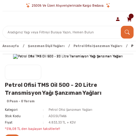
2500₺ Ve Üzeri Alışverişlerinizde Kargo Bedava.
Anasayfa
Şanzıman Dişli Yağları
Petrol Ofisi Şanzıman Yağları
Pe
Petrol Ofisi TMS Oil 500 - 20 Litre
Transmisyon Yağı Şanzıman Yağları
0 Puan - 0 Yorum
Kategori
Petrol Ofisi Şanzıman Yağları
Stok Kodu
ADGSUTW66
Fiyat
4.833,33 TL + KDV
*516,08 TL den başlayan taksitlerle!!