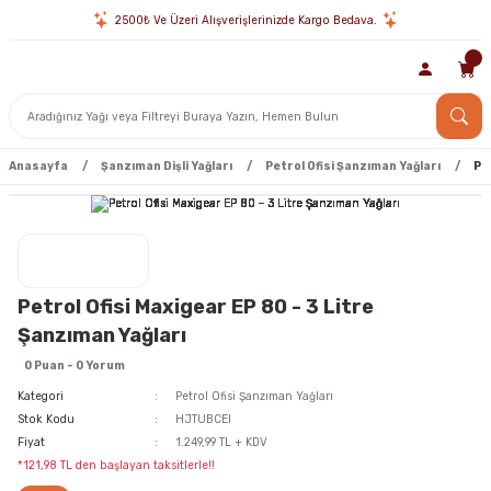
2500₺ Ve Üzeri Alışverişlerinizde Kargo Bedava.
Anasayfa
Şanzıman Dişli Yağları
Petrol Ofisi Şanzıman Yağları
Pe
Petrol Ofisi Maxigear EP 80 - 3 Litre
Şanzıman Yağları
0 Puan - 0 Yorum
Kategori
Petrol Ofisi Şanzıman Yağları
Stok Kodu
HJTUBCEI
Fiyat
1.249,99 TL + KDV
*121,98 TL den başlayan taksitlerle!!