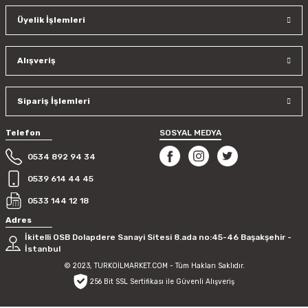
Ürün açıklamasında eksik bilgiler bulunuyor.
Üyelik İşlemleri
Ürün bilgilerinde hatalar bulunuyor.
Ürün fiyatı diğer sitelerden daha pahalı.
Bu ürüne benzer farklı alternatifler olmalı.
Alışveriş
Sipariş İşlemleri
Telefon
SOSYAL MEDYA
Gönder
0534 892 94 34
0539 614 44 45
0533 144 12 18
Adres
İkitelli OSB Dolapdere Sanayi Sitesi 8.ada no:45-46 Başakşehir -
İstanbul
© 2023, TURKOİLMARKET.COM - Tüm Hakları Saklıdır.
256 Bit SSL Sertifikası ile Güvenli Alışveriş