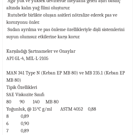
Ağır yük ve yüksek devirlerde meydana gelen aşırı basınç
altında kalın yağ filmi oluşturur.
Rutubetle birlikte oluşan asitleri nötralize ederek pas ve
korozyonu önler.
Sudan ayrılma ve pas önleme özellikleriyle dişli sistemlerini
suyun olumsuz etkilerine karşı korur.
Karşıladığı Şartnameler ve Onaylar
API GL-4, MIL-L-2105
MAN 341 Type N (Keban EP MB 80) ve MB 235.1 (Keban EP
MB 80)
Tipik Özellikleri
SAE Viskozite Sınıfı
80 90 140 MB 80
Yoğunluk, @ 15°C g/ml ASTM 4052 0,88
8 0,89
6 0,90
7 0,89