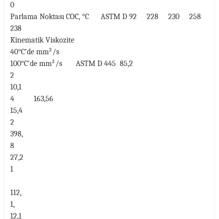
0
Parlama Noktası COC, °C ASTM D 92 228 230 258
238
Kinematik Viskozite
40°C’de mm²/s
100°C’de mm²/s ASTM D 445 85,2
2
10,1
4 163,56
15,4
2
398,
8
27,2
1
112,
1,
12,1