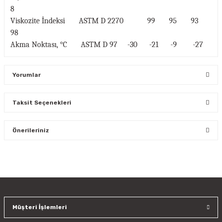
8
Viskozite İndeksi ASTM D 2270 99 95 93
98
Akma Noktası, °C ASTM D 97 -30 -21 -9 -27
Yorumlar
Taksit Seçenekleri
Bu ürüne ilk yorumu siz yapın!
Önerileriniz
Yorum Yaz
Bu ürünün fiyat bilgisi, resim, ürün açıklamalarında ve diğer
konularda yetersiz gördüğünüz noktaları öneri formunu
kullanarak tarafımıza iletebilirsiniz.
Görüş ve önerileriniz için teşekkür ederiz.
Müşteri İşlemleri
Ürün resmi kalitesiz, bozuk veya görüntülenemiyor.