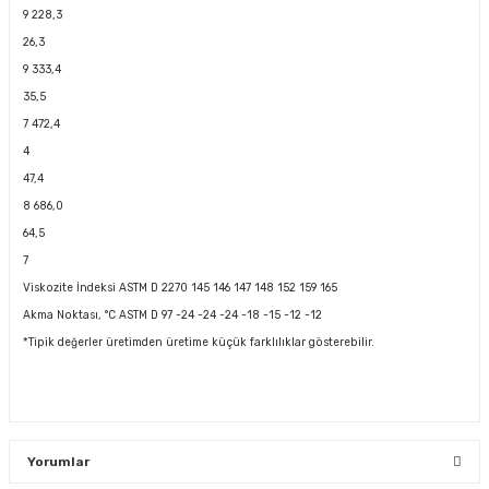
9 228,3
26,3
9 333,4
35,5
7 472,4
4
47,4
8 686,0
64,5
7
Viskozite İndeksi ASTM D 2270 145 146 147 148 152 159 165
Akma Noktası, °C ASTM D 97 -24 -24 -24 -18 -15 -12 -12
*Tipik değerler üretimden üretime küçük farklılıklar gösterebilir.
Yorumlar