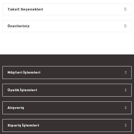
Taksit Seçenekleri
Bu ürüne ilk yorumu siz yapın!
Önerileriniz
Yorum Yaz
Bu ürünün fiyat bilgisi, resim, ürün açıklamalarında ve diğer
konularda yetersiz gördüğünüz noktaları öneri formunu
kullanarak tarafımıza iletebilirsiniz.
Görüş ve önerileriniz için teşekkür ederiz.
Müşteri İşlemleri
Ürün resmi kalitesiz, bozuk veya görüntülenemiyor.
Ürün açıklamasında eksik bilgiler bulunuyor.
Üyelik İşlemleri
Ürün bilgilerinde hatalar bulunuyor.
Ürün fiyatı diğer sitelerden daha pahalı.
Bu ürüne benzer farklı alternatifler olmalı.
Alışveriş
Sipariş İşlemleri