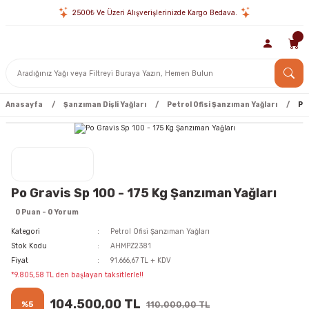
2500₺ Ve Üzeri Alışverişlerinizde Kargo Bedava.
Anasayfa
Şanzıman Dişli Yağları
Petrol Ofisi Şanzıman Yağları
Po
Po Gravis Sp 100 - 175 Kg Şanzıman Yağları
0 Puan - 0 Yorum
Kategori
Petrol Ofisi Şanzıman Yağları
Stok Kodu
AHMPZ2381
Fiyat
91.666,67 TL + KDV
*9.805,58 TL den başlayan taksitlerle!!
104.500,00 TL
%5
110.000,00 TL