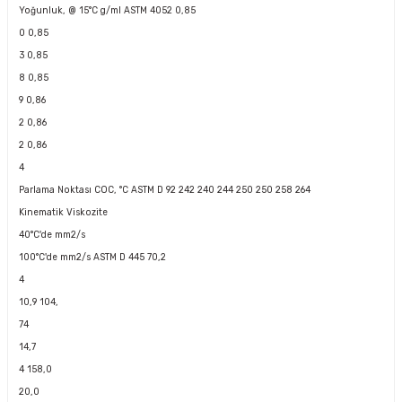
Yoğunluk, @ 15°C g/ml ASTM 4052 0,85
0 0,85
3 0,85
8 0,85
9 0,86
2 0,86
2 0,86
4
Parlama Noktası COC, °C ASTM D 92 242 240 244 250 250 258 264
Kinematik Viskozite
40°C'de mm2/s
100°C'de mm2/s ASTM D 445 70,2
4
10,9 104,
74
14,7
4 158,0
20,0