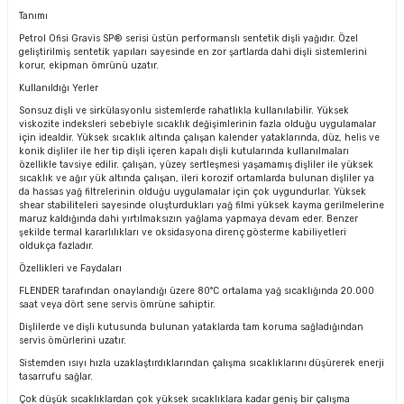
Tanımı
Petrol Ofisi Gravis SP® serisi üstün performanslı sentetik dişli yağıdır. Özel
geliştirilmiş sentetik yapıları sayesinde en zor şartlarda dahi dişli sistemlerini
korur, ekipman ömrünü uzatır.
Kullanıldığı Yerler
Sonsuz dişli ve sirkülasyonlu sistemlerde rahatlıkla kullanılabilir. Yüksek
viskozite indeksleri sebebiyle sıcaklık değişimlerinin fazla olduğu uygulamalar
için idealdir. Yüksek sıcaklık altında çalışan kalender yataklarında, düz, helis ve
konik dişliler ile her tip dişli içeren kapalı dişli kutularında kullanılmaları
özellikle tavsiye edilir. çalışan, yüzey sertleşmesi yaşamamış dişliler ile yüksek
sıcaklık ve ağır yük altında çalışan, ileri korozif ortamlarda bulunan dişliler ya
da hassas yağ filtrelerinin olduğu uygulamalar için çok uygundurlar. Yüksek
shear stabiliteleri sayesinde oluşturdukları yağ filmi yüksek kayma gerilmelerine
maruz kaldığında dahi yırtılmaksızın yağlama yapmaya devam eder. Benzer
şekilde termal kararlılıkları ve oksidasyona direnç gösterme kabiliyetleri
oldukça fazladır.
Özellikleri ve Faydaları
FLENDER tarafından onaylandığı üzere 80°C ortalama yağ sıcaklığında 20.000
saat veya dört sene servis ömrüne sahiptir.
Dişlilerde ve dişli kutusunda bulunan yataklarda tam koruma sağladığından
servis ömürlerini uzatır.
Sistemden ısıyı hızla uzaklaştırdıklarından çalışma sıcaklıklarını düşürerek enerji
tasarrufu sağlar.
Çok düşük sıcaklıklardan çok yüksek sıcaklıklara kadar geniş bir çalışma