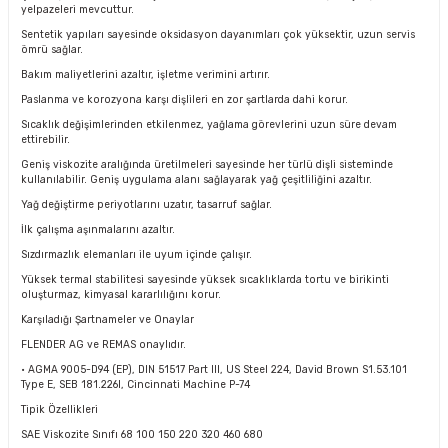
yelpazeleri mevcuttur.
Sentetik yapıları sayesinde oksidasyon dayanımları çok yüksektir, uzun servis
ömrü sağlar.
Bakım maliyetlerini azaltır, işletme verimini artırır.
Paslanma ve korozyona karşı dişlileri en zor şartlarda dahi korur.
Sıcaklık değişimlerinden etkilenmez, yağlama görevlerini uzun süre devam
ettirebilir.
Geniş viskozite aralığında üretilmeleri sayesinde her türlü dişli sisteminde
kullanılabilir. Geniş uygulama alanı sağlayarak yağ çeşitliliğini azaltır.
Yağ değiştirme periyotlarını uzatır, tasarruf sağlar.
İlk çalışma aşınmalarını azaltır.
Sızdırmazlık elemanları ile uyum içinde çalışır.
Yüksek termal stabilitesi sayesinde yüksek sıcaklıklarda tortu ve birikinti
oluşturmaz, kimyasal kararlılığını korur.
Karşıladığı Şartnameler ve Onaylar
FLENDER AG ve REMAS onaylıdır.
• AGMA 9005-D94 (EP), DIN 51517 Part III, US Steel 224, David Brown S1.53.101
Type E, SEB 181.226I, Cincinnati Machine P-74
Tipik Özellikleri
SAE Viskozite Sınıfı 68 100 150 220 320 460 680