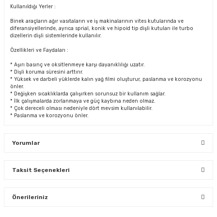
Kullanıldığı Yerler :
Binek araçların ağır vasıtaların ve iş makinalarının vites kutularında ve
diferansiyellerinde, ayrıca sprial, konik ve hipoid tip dişli kutuları ile turbo
dizellerin dişli sistemlerinde kullanılır.
Özellikleri ve Faydaları :
* Aşırı basınç ve oksitlenmeye karşı dayanıklılığı uzatır.
* Dişli koruma süresini arttırır.
* Yüksek ve darbeli yüklerde kalın yağ filmi oluşturur, paslanma ve korozyonu
önler.
* Değişken sıcaklıklarda çalışırken sorunsuz bir kullanım sağlar.
* İlk çalışmalarda zorlanmaya ve güç kaybına neden olmaz.
* Çok dereceli olması nedeniyle dört mevsim kullanılabilir.
* Paslanma ve korozyonu önler.
Yorumlar
Taksit Seçenekleri
Bu ürüne ilk yorumu siz yapın!
Önerileriniz
Yorum Yaz