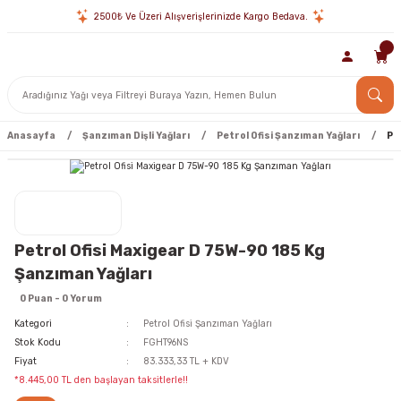
2500₺ Ve Üzeri Alışverişlerinizde Kargo Bedava.
Anasayfa
Şanzıman Dişli Yağları
Petrol Ofisi Şanzıman Yağları
Pe
Petrol Ofisi Maxigear D 75W-90 185 Kg
Şanzıman Yağları
0 Puan - 0 Yorum
Kategori
Petrol Ofisi Şanzıman Yağları
Stok Kodu
FGHT96NS
Fiyat
83.333,33 TL + KDV
*8.445,00 TL den başlayan taksitlerle!!