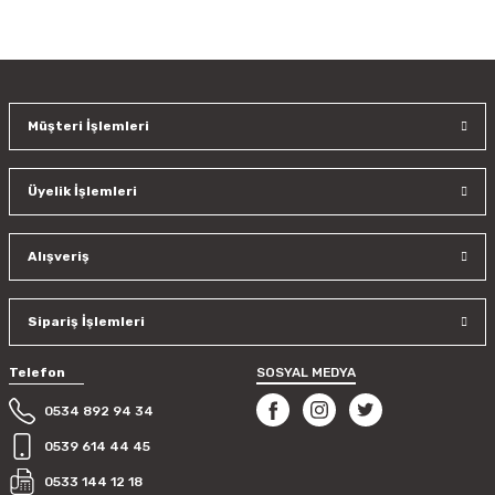
Bu ürünün fiyat bilgisi, resim, ürün açıklamalarında ve diğer
konularda yetersiz gördüğünüz noktaları öneri formunu
kullanarak tarafımıza iletebilirsiniz.
Görüş ve önerileriniz için teşekkür ederiz.
Müşteri İşlemleri
Ürün resmi kalitesiz, bozuk veya görüntülenemiyor.
Ürün açıklamasında eksik bilgiler bulunuyor.
Üyelik İşlemleri
Ürün bilgilerinde hatalar bulunuyor.
Ürün fiyatı diğer sitelerden daha pahalı.
Bu ürüne benzer farklı alternatifler olmalı.
Alışveriş
Sipariş İşlemleri
Telefon
SOSYAL MEDYA
Gönder
0534 892 94 34
0539 614 44 45
0533 144 12 18