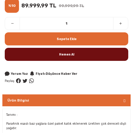
89.999,99 TL
%10
99.999,99 TL
Sepete Ekle
Hemen Al
Yorum Yaz
Fiyatı Düşünce Haber Ver
Paylaş
Ürün Bilgisi
Tanımı :
Parafinik esaslı baz yağlara özel paket katık eklenerek üretilen çok dereceli dişli
yağıdır.