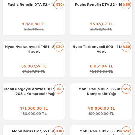
Fuchs Renolin DTA 32 - 16 kg
Fuchs Renolin DTA 22 - 16 kg
%30
%30
1.862,80 TL
1.906,07 TL
2.661,15 TL
2.722,96 TL
Nyco Hydraunycoil FH51 - 5 Lt x
Nyco Turbonycoil 600 - 1 L x 24
%30
%30
4 adet
Adet
56.887,59 TL
8.031,84 TL
81.267,98 TL
11.474,06 TL
Mobil Gargoyle Arctic SHC NH 68
Mobil Rarus 829 - 55 USG
%5
%10
- 208 L Kompresör Yağı
Kompresör Yağı
171.000,00 TL
90.000,00 TL
180.000,00 TL
100.000,00 TL
Mobil Rarus 827, 55 USG
Mobil Rarus 827 - 5 USG
%10
%12