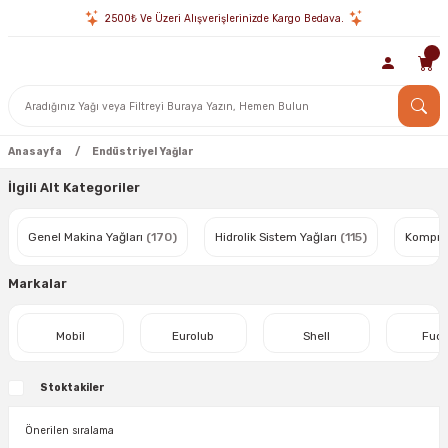
2500₺ Ve Üzeri Alışverişlerinizde Kargo Bedava.
Anasayfa
Endüstriyel Yağlar
İlgili Alt Kategoriler
Genel Makina Yağları
(170)
Hidrolik Sistem Yağları
(115)
Kompres
Markalar
Mobil
Eurolub
Shell
Fuc
Stoktakiler