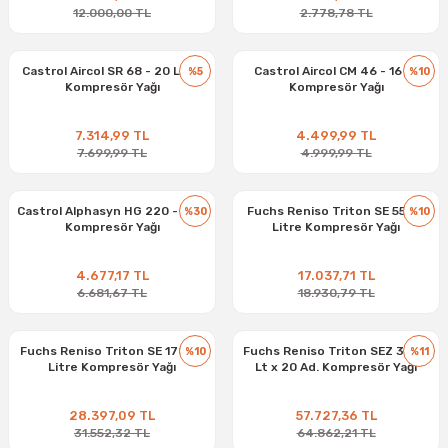
12.000,00 TL
2.778,78 TL
Castrol Aircol SR 68 - 20 Litre
Castrol Aircol CM 46 - 16 kg
%5
%10
Kompresör Yağı
Kompresör Yağı
7.314,99 TL
4.499,99 TL
7.699,99 TL
4.999,99 TL
Castrol Alphasyn HG 220 - 20 L
Fuchs Reniso Triton SE 55 - 5
%30
%10
Kompresör Yağı
Litre Kompresör Yağı
4.677,17 TL
17.037,71 TL
6.681,67 TL
18.930,79 TL
Fuchs Reniso Triton SE 170 - 5
Fuchs Reniso Triton SEZ 32 - 1
%10
%11
Litre Kompresör Yağı
Lt x 20 Ad. Kompresör Yağı
28.397,09 TL
57.727,36 TL
31.552,32 TL
64.862,21 TL