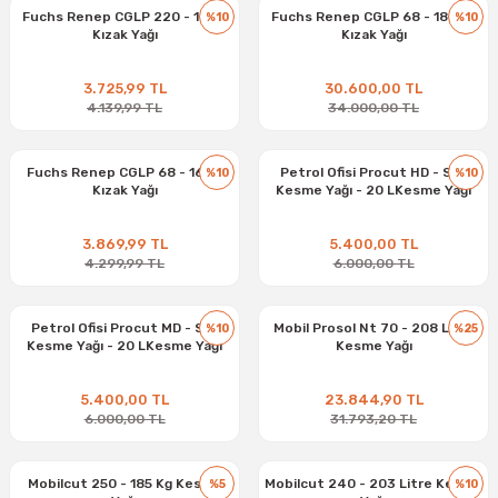
Fuchs Renep CGLP 220 - 16 kg
Fuchs Renep CGLP 68 - 180 kg
%10
%10
Kızak Yağı
Kızak Yağı
3.725,99 TL
30.600,00 TL
4.139,99 TL
34.000,00 TL
Fuchs Renep CGLP 68 - 16 kg
Petrol Ofisi Procut HD - Saf
%10
%10
Kızak Yağı
Kesme Yağı - 20 LKesme Yağı
3.869,99 TL
5.400,00 TL
4.299,99 TL
6.000,00 TL
Petrol Ofisi Procut MD - Saf
Mobil Prosol Nt 70 - 208 Litre
%10
%25
Kesme Yağı - 20 LKesme Yağı
Kesme Yağı
5.400,00 TL
23.844,90 TL
6.000,00 TL
31.793,20 TL
Mobilcut 250 - 185 Kg Kesme
Mobilcut 240 - 203 Litre Kesme
%5
%10