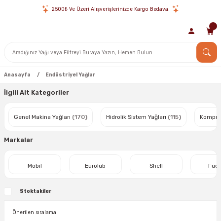
2500₺ Ve Üzeri Alışverişlerinizde Kargo Bedava.
Anasayfa
Endüstriyel Yağlar
İlgili Alt Kategoriler
Genel Makina Yağları
(170)
Hidrolik Sistem Yağları
(115)
Kompres
Markalar
Mobil
Eurolub
Shell
Fuc
Stoktakiler