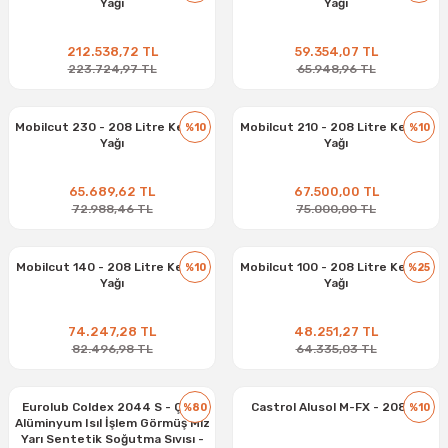
Yağı
Yağı
212.538,72 TL
59.354,07 TL
223.724,97 TL
65.948,96 TL
Mobilcut 230 - 208 Litre Kesme
Mobilcut 210 - 208 Litre Kesme
%10
%10
Yağı
Yağı
65.689,62 TL
67.500,00 TL
72.988,46 TL
75.000,00 TL
Mobilcut 140 - 208 Litre Kesme
Mobilcut 100 - 208 Litre Kesme
%10
%25
Yağı
Yağı
74.247,28 TL
48.251,27 TL
82.496,98 TL
64.335,03 TL
Eurolub Coldex 2044 S - Çelik
Castrol Alusol M-FX - 208 Lt
%80
%10
Alüminyum Isıl İşlem Görmüş Mlz
Yarı Sentetik Soğutma Sıvısı -