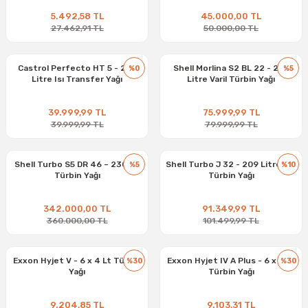
20 kg Bor Yağı
5.492,58 TL
45.000,00 TL
27.462,91 TL
50.000,00 TL
Castrol Perfecto HT 5 - 208
Shell Morlina S2 BL 22 - 209
%0
%5
Litre Isı Transfer Yağı
Litre Varil Türbin Yağı
39.999,99 TL
75.999,99 TL
39.999,99 TL
79.999,99 TL
Shell Turbo S5 DR 46 – 230 Kg
Shell Turbo J 32 - 209 Litre Fıçı
%5
%10
Türbin Yağı
Türbin Yağı
342.000,00 TL
91.349,99 TL
360.000,00 TL
101.499,99 TL
Exxon Hyjet V - 6 x 4 Lt Türbin
Exxon Hyjet IV A Plus - 6 x 4 Lt
%30
%30
Yağı
Türbin Yağı
9.204,85 TL
9.103,31 TL