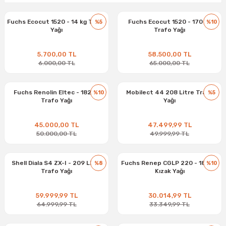
Fuchs Ecocut 1520 - 14 kg Trafo
Fuchs Ecocut 1520 - 170 kg
%5
%10
Yağı
Trafo Yağı
5.700,00 TL
58.500,00 TL
6.000,00 TL
65.000,00 TL
Fuchs Renolin Eltec - 182 kg
Mobilect 44 208 Litre Trafo
%10
%5
Trafo Yağı
Yağı
45.000,00 TL
47.499,99 TL
50.000,00 TL
49.999,99 TL
Shell Diala S4 ZX-I - 209 Litre
Fuchs Renep CGLP 220 - 180 kg
%8
%10
Trafo Yağı
Kızak Yağı
59.999,99 TL
30.014,99 TL
64.999,99 TL
33.349,99 TL