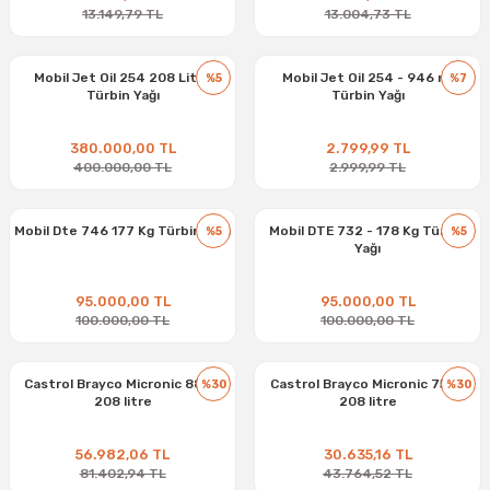
13.149,79 TL
13.004,73 TL
Mobil Jet Oil 254 208 Litre
Mobil Jet Oil 254 - 946 ml
%5
%7
Türbin Yağı
Türbin Yağı
380.000,00 TL
2.799,99 TL
400.000,00 TL
2.999,99 TL
Mobil Dte 746 177 Kg Türbin Yağı
Mobil DTE 732 - 178 Kg Türbin
%5
%5
Yağı
95.000,00 TL
95.000,00 TL
100.000,00 TL
100.000,00 TL
Castrol Brayco Micronic 882 -
Castrol Brayco Micronic 756 -
%30
%30
208 litre
208 litre
56.982,06 TL
30.635,16 TL
81.402,94 TL
43.764,52 TL