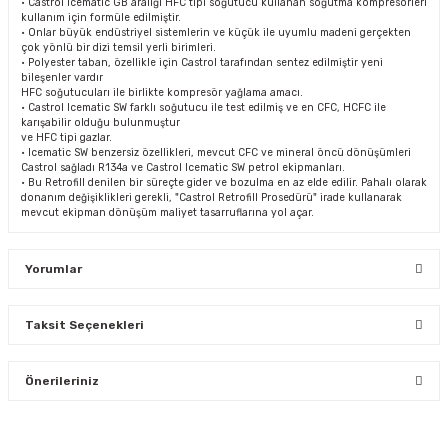
• Castrol Icematic GB aralığı HFC tipi soğutucu kullanan soğutma kompresörleri
kullanım için formüle edilmiştir.
• Onlar büyük endüstriyel sistemlerin ve küçük ile uyumlu madeni gerçekten
çok yönlü bir dizi temsil yerli birimleri.
• Polyester taban, özellikle için Castrol tarafından sentez edilmiştir yeni
bileşenler vardır
HFC soğutucuları ile birlikte kompresör yağlama amacı.
• Castrol Icematic SW farklı soğutucu ile test edilmiş ve en CFC, HCFC ile
karışabilir olduğu bulunmuştur
ve HFC tipi gazlar.
• Icematic SW benzersiz özellikleri, mevcut CFC ve mineral öncü dönüşümleri
Castrol sağladı R134a ve Castrol Icematic SW petrol ekipmanları.
• Bu Retrofill denilen bir süreçte gider ve bozulma en az elde edilir. Pahalı olarak
donanım değişiklikleri gerekli, "Castrol Retrofill Prosedürü" irade kullanarak
mevcut ekipman dönüşüm maliyet tasarruflarına yol açar.
Yorumlar
Taksit Seçenekleri
Bu ürüne ilk yorumu siz yapın!
Önerileriniz
Yorum Yaz
Bu ürünün fiyat bilgisi, resim, ürün açıklamalarında ve diğer