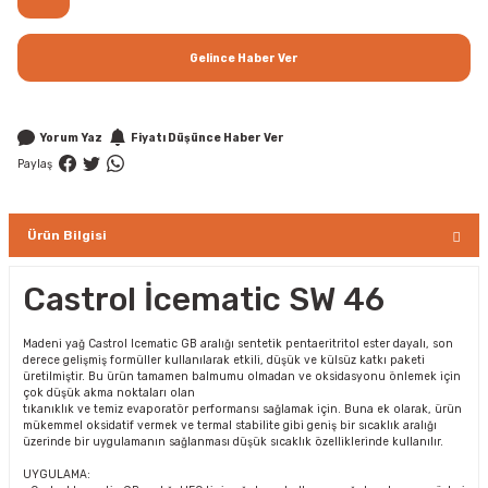
Gelince Haber Ver
Yorum Yaz
Fiyatı Düşünce Haber Ver
Paylaş
Ürün Bilgisi
Castrol İcematic SW 46
Madeni yağ Castrol Icematic GB aralığı sentetik pentaeritritol ester dayalı, son
derece gelişmiş formüller kullanılarak etkili, düşük ve külsüz katkı paketi
üretilmiştir. Bu ürün tamamen balmumu olmadan ve oksidasyonu önlemek için
çok düşük akma noktaları olan
tıkanıklık ve temiz evaporatör performansı sağlamak için. Buna ek olarak, ürün
mükemmel oksidatif vermek ve termal stabilite gibi geniş bir sıcaklık aralığı
üzerinde bir uygulamanın sağlanması düşük sıcaklık özelliklerinde kullanılır.
UYGULAMA: