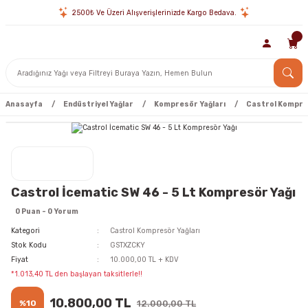
2500₺ Ve Üzeri Alışverişlerinizde Kargo Bedava.
Anasayfa
Endüstriyel Yağlar
Kompresör Yağları
Castrol Kompres
Castrol İcematic SW 46 - 5 Lt Kompresör Yağı
0 Puan - 0 Yorum
Kategori
Castrol Kompresör Yağları
Stok Kodu
GSTXZCKY
Fiyat
10.000,00 TL + KDV
*1.013,40 TL den başlayan taksitlerle!!
10.800,00 TL
%10
12.000,00 TL