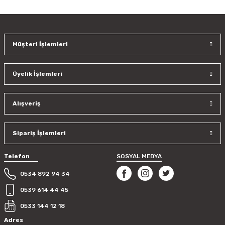
konularda yetersiz gördüğünüz noktaları öneri formunu
kullanarak tarafımıza iletebilirsiniz.
Görüş ve önerileriniz için teşekkür ederiz.
Müşteri İşlemleri
Ürün resmi kalitesiz, bozuk veya görüntülenemiyor.
Ürün açıklamasında eksik bilgiler bulunuyor.
Üyelik İşlemleri
Ürün bilgilerinde hatalar bulunuyor.
Ürün fiyatı diğer sitelerden daha pahalı.
Bu ürüne benzer farklı alternatifler olmalı.
Alışveriş
Sipariş İşlemleri
Telefon
SOSYAL MEDYA
Gönder
0534 892 94 34
0539 614 44 45
0533 144 12 18
Adres