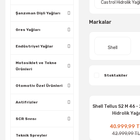
Castrol Hidrolik Yağ
Şanzıman Dişli Yağları
Markalar
Gres Yağları
Endüstriyel Yağlar
Shell
Motosiklet ve Tekne
Ürünleri
Stoktakiler
Otomotiv Özel Ürünleri
Antifrizler
Shell Tellus S2 M 46 -
Hidrolik Yağı
SCR Sıvısı
40.999,99 T
42.999,99 T
Teknik Spreyler