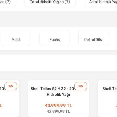
ları
(7)
Total Hidrolik Yağları
(7)
Artoil Hidrolik Ya
Mobil
Fuchs
Petrol Ofisi
%5
%5
 209 Litre
Shell Tellus S2 M 32 - 209 Litre
Shell Te
Hidrolik Yağı
L
40.999,99 TL
L
42.999,99 TL