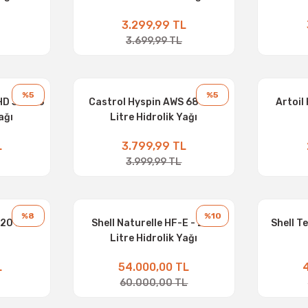
3.299,99 TL
3.699,99 TL
%5
%5
HD 32 - 16
Castrol Hyspin AWS 68 - 18
Artoil
ağı
Litre Hidrolik Yağı
L
3.799,99 TL
3.999,99 TL
%8
%10
 20 Litre
Shell Naturelle HF-E - 205
Shell T
Litre Hidrolik Yağı
L
54.000,00 TL
60.000,00 TL