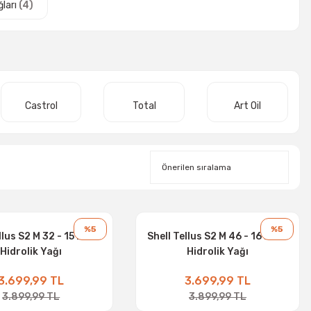
ğları
(4)
Castrol
Total
Art Oil
%5
%5
llus S2 M 32 - 15 Litre
Shell Tellus S2 M 46 - 16 Litre
Hidrolik Yağı
Hidrolik Yağı
3.699,99 TL
3.699,99 TL
3.899,99 TL
3.899,99 TL