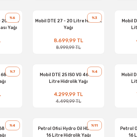
%6
%3
- 20 Litre
Mobil DTE 27 - 20 Litre Hidrolik
Mobil D
ası Yağı
Yağı
Li
L
8.699,99 TL
8.999,99 TL
%7
%4
 68 - 16
Mobil DTE 25 ISO VG 46 - 16
Mobil D
ağı
Litre Hidrolik Yağı
Li
L
4.299,99 TL
4.499,99 TL
%4
%11
68 - 20
Petrol Ofisi Hydro Oil HD 68 -
Petrol O
ağı
16 Litre Hidrolik Yağı
16 L