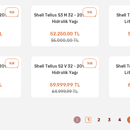
%5
%5
 209 Litre
Shell Tellus S3 M 32 - 209 Litre
Shell 
Hidrolik Yağı
Li
L
52.250,00 TL
55.000,00 TL
%8
%8
 209 Litre
Shell Tellus S2 V 32 - 209 Litre
Shell T
Hidrolik Yağı
Li
L
59.999,99 TL
L
64.999,99 TL
1
2
3
4