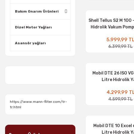
Bakım Onarım Ürünleri
Shell Tellus S2 M 100 
Hidrolik Vakum Pomp
Dizel Motor Yağları
5.999,99 T
Asansör yağları
6.399,99 TL
Mobil DTE 26 ISO VG
Litre Hidrolik Y
4.299,99 T
4.599,99 TL
https://www.mann-filter.com/tr-
tr.html
Mobil DTE 10 Excel 
Litre Hidrolik Y