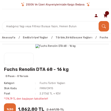
2500₺ Ve Üzeri Alışverişlerinizde Kargo Bedava.
Anasayfa
Endüstriyel Yağlar
Türbin,Sirkülasyon Yağları
Fuchs Tü
Fuchs Renolin DTA 68 - 16 kg
0 Puan - 0 Yorum
Kategori
Fuchs Türbin Yağları
Stok Kodu
FMNVCM15
Fiyat
2.217,62 TL + KDV
*174,79 TL den başlayan taksitlerle!!
1.862,80 TL
%30
2.661,15 TL