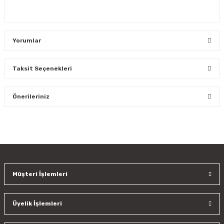
Yorumlar
Taksit Seçenekleri
Bu ürüne ilk yorumu siz yapın!
Önerileriniz
Yorum Yaz
Bu ürünün fiyat bilgisi, resim, ürün açıklamalarında ve diğer
konularda yetersiz gördüğünüz noktaları öneri formunu
kullanarak tarafımıza iletebilirsiniz.
Görüş ve önerileriniz için teşekkür ederiz.
Müşteri İşlemleri
Ürün resmi kalitesiz, bozuk veya görüntülenemiyor.
Ürün açıklamasında eksik bilgiler bulunuyor.
Üyelik İşlemleri
Ürün bilgilerinde hatalar bulunuyor.
Ürün fiyatı diğer sitelerden daha pahalı.