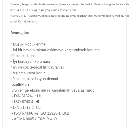
Bunlar gibi geniş alanlarda kulanılır. Çinko içermeyen hidrolik kullanımı hangi mobil ve sab
51524-1 (HL) 'e uygun bir yağ olarak tavsiye edilir.
RENOLIN DTA Serisi yüksek sıcaklıklarda çalışma koşulları için mükemmeldir. Örneğin,
serisi Kanıtlanmıştır.
Avantajları
* Düşük Köpüklenme
• İyi bir hava bırakma eskimeye karşı yüksek koruma
•Y
üksek direnç
• İyi korozyon koruması
* iyi viskozite-sıcaklık davranışı
• Aşınma karşı korur
• Yüksek oksidasyon direnci
özellikleri
ürünleri gereksinimlerini karşılamak veya aşmak :
• DIN 51524-1: HL
• ISO 6743-4: HL
• DIN 51517-2: CL
• ISO 6743-6 ve ISO 12925-1:
CKB
• AGMA 9005 / E02: R & O