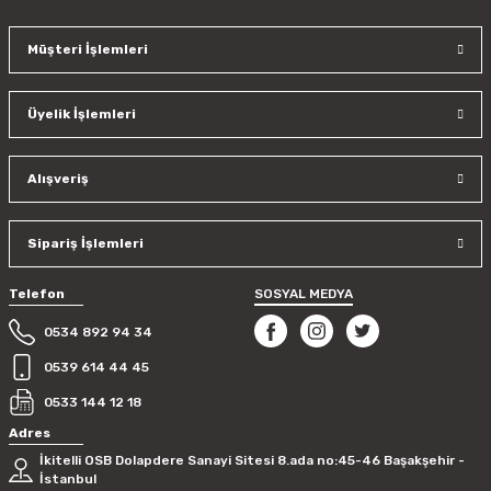
Müşteri İşlemleri
Ürün resmi kalitesiz, bozuk veya görüntülenemiyor.
Ürün açıklamasında eksik bilgiler bulunuyor.
Üyelik İşlemleri
Ürün bilgilerinde hatalar bulunuyor.
Ürün fiyatı diğer sitelerden daha pahalı.
Bu ürüne benzer farklı alternatifler olmalı.
Alışveriş
Sipariş İşlemleri
Telefon
SOSYAL MEDYA
Gönder
0534 892 94 34
0539 614 44 45
0533 144 12 18
Adres
İkitelli OSB Dolapdere Sanayi Sitesi 8.ada no:45-46 Başakşehir -
İstanbul