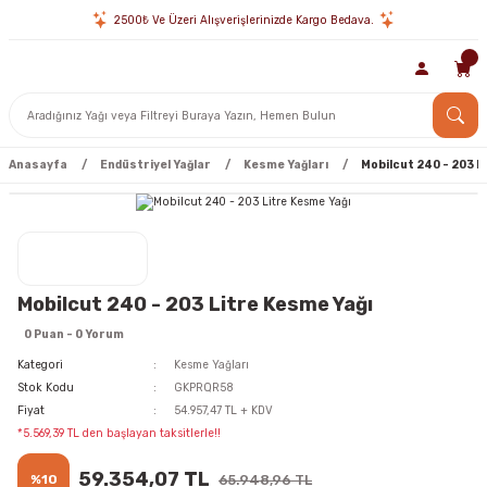
2500₺ Ve Üzeri Alışverişlerinizde Kargo Bedava.
Anasayfa
Endüstriyel Yağlar
Kesme Yağları
Mobilcut 240 - 203 L
Mobilcut 240 - 203 Litre Kesme Yağı
0 Puan - 0 Yorum
Kategori
Kesme Yağları
Stok Kodu
GKPRQR58
Fiyat
54.957,47 TL + KDV
*5.569,39 TL den başlayan taksitlerle!!
59.354,07 TL
%10
65.948,96 TL