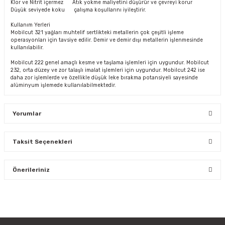
Klor ve Nitrit içermez Atık yokme maliyetini düşürür ve çevreyi korur
Düşük seviyede koku çalışma koşullarını iyileştirir.
Kullanım Yerleri
Mobilcut 321 yağları muhtelif sertlikteki metallerin çok çeşitli işleme
operasyonları için tavsiye edilir. Demir ve demir dışı metallerin işlenmesinde
kullanılabilir.
Mobilcut 222 genel amaçlı kesme ve taşlama işlemleri için uygundur. Mobilcut
232, orta düzey ve zor talaşlı imalat işlemleri için uygundur. Mobilcut 242 ise
daha zor işlemlerde ve özellikle düşük leke bırakma potansiyeli sayesinde
alüminyum işlemede kullanılabilmektedir.
Yorumlar
Taksit Seçenekleri
Bu ürüne ilk yorumu siz yapın!
Önerileriniz
Yorum Yaz
Bu ürünün fiyat bilgisi, resim, ürün açıklamalarında ve diğer
konularda yetersiz gördüğünüz noktaları öneri formunu
kullanarak tarafımıza iletebilirsiniz.
Görüş ve önerileriniz için teşekkür ederiz.