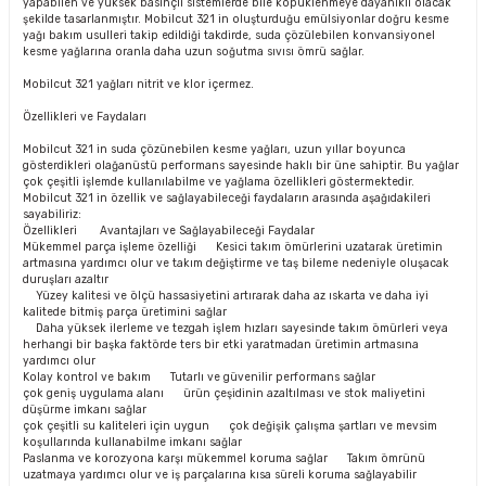
yapabilen ve yüksek basınçlı sistemlerde bile köpüklenmeye dayanıklı olacak
şekilde tasarlanmıştır. Mobilcut 321 in oluşturduğu emülsiyonlar doğru kesme
yağı bakım usulleri takip edildiği takdirde, suda çözülebilen konvansiyonel
kesme yağlarına oranla daha uzun soğutma sıvısı ömrü sağlar.
Mobilcut 321 yağları nitrit ve klor içermez.
Özellikleri ve Faydaları
Mobilcut 321 in suda çözünebilen kesme yağları, uzun yıllar boyunca
gösterdikleri olağanüstü performans sayesinde haklı bir üne sahiptir. Bu yağlar
çok çeşitli işlemde kullanılabilme ve yağlama özellikleri göstermektedir.
Mobilcut 321 in özellik ve sağlayabileceği faydaların arasında aşağıdakileri
sayabiliriz:
Özellikleri Avantajları ve Sağlayabileceği Faydalar
Mükemmel parça işleme özelliği Kesici takım ömürlerini uzatarak üretimin
artmasına yardımcı olur ve takım değiştirme ve taş bileme nedeniyle oluşacak
duruşları azaltır
Yüzey kalitesi ve ölçü hassasiyetini artırarak daha az ıskarta ve daha iyi
kalitede bitmiş parça üretimini sağlar
Daha yüksek ilerleme ve tezgah işlem hızları sayesinde takım ömürleri veya
herhangi bir başka faktörde ters bir etki yaratmadan üretimin artmasına
yardımcı olur
Kolay kontrol ve bakım Tutarlı ve güvenilir performans sağlar
çok geniş uygulama alanı ürün çeşidinin azaltılması ve stok maliyetini
düşürme imkanı sağlar
çok çeşitli su kaliteleri için uygun çok değişik çalışma şartları ve mevsim
koşullarında kullanabilme imkanı sağlar
Paslanma ve korozyona karşı mükemmel koruma sağlar Takım ömrünü
uzatmaya yardımcı olur ve iş parçalarına kısa süreli koruma sağlayabilir