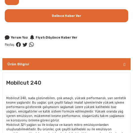
Gelince Haber Ver
Yorum Yaz
Fiyatı Düşünce Haber Ver
Paylaş
Ürün Bilgisi
Mobilcut 240
Mobilcut 240, suda çözünebilen, çok amaçlı, yüksek performanslı, yarı sentetik
kesme yağlarıdır. Bu yağlar, çok çeşitli talaşlı imalat işlemlerinde yüksek işleme
performansı göstererek çalışmasını sağlamak üzere yüksek kalitedeki baz
yağları, emülgatörler ve katık sistemi formüle edilmişlerdir. Yüksek oranda yağ
içeren emülsiyon, mükemmel kesme performansı, olağanüstü takım yağlaması
ve korozyonu önleme görevi görür.
Mobilcut 321 yağları su ile kolayca ve kararlı mikro emülsiyonlardan
oluşturabilmektedir. Bu ürünler, çok çeşitli kalitedeki su ile emülsiyon