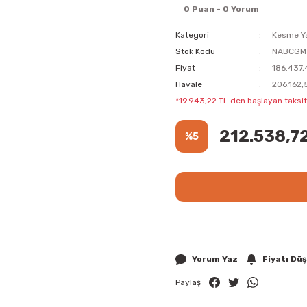
0 Puan - 0 Yorum
Kategori
Kesme Ya
Stok Kodu
NABCGM
Fiyat
186.437,
Havale
206.162,
*19.943,22 TL den başlayan taksitl
212.538,7
%5
Yorum Yaz
Fiyatı Dü
Paylaş