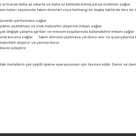
 artırarak daha az ıskarta ve daha iyi kalitede bitmiş parça üretimini sağlar
m hızları sayesinde takım ömürleri veya herhangi bir başka faktörde ters bir
üvenilir performans sağlar
inin azaltılması ve stok maliyetini düşürme imkanı sağlar
 çok değişik çalışma şartları ve mevsim koşullarında kullanabilme imkanı sağlar
el koruma sağlar Takım ömrünü uzatmaya yardımcı olur ve iş parçalarına kıs
aliyetini düşürür ve çevreyi korur
ını iyileştirir.
teki metallerin çok çeşitli işleme operasyonları için tavsiye edilir. Demir ve de
rün açıklamalarında ve diğer konularda yetersiz gördüğünüz noktaları öner
Bu ürüne ilk yorumu siz yapın!
 ederiz.
a görüntülenemiyor.
Yorum Yaz
r bulunuyor.
yor.