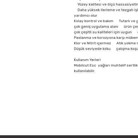
Yüzey kalitesi ve ölçü hassasiyetini
Daha yüksek ilerleme ve tezgah işle
yardımcı olur
Kolay kontrol ve bakım Tutarlı ve g
çok geniş uygulama alanı ürün çeşid
çok çeşitli su kaliteleri için uygun
Paslanma ve korozyona karşı mükemm
Klor ve Nitrit içermez Atık yokme m
Düşük seviyede koku çalışma koşullar
Kullanım Yerleri
Mobilcut Esc yağları muhtelif sertlik
kullanılabilir.
Bu ürünün fiyat bilgisi, resim, ü
iletebilirsiniz.
Görüş ve önerileriniz için teşekkür
Ürün resmi kalitesiz, bozuk vey
Ürün açıklamasında eksik bilgile
Ürün bilgilerinde hatalar bulunu