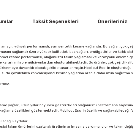
umlar
Taksit Seçenekleri
Önerileriniz
amaçlı, yüksek performanslı, yarı sentetik kesme yağlarıdır. Bu yağlar, çok çeşi
asını sağlamak üzere yüksek kalitedeki baz yağları, emülgatörler ve katık sist
mmel kesme performansı, olağanüstü takım yağlaması ve korozyonu önleme gö
e kararlı mikro emülsiyonlardan oluşturabilmektedir. Bu ürünler, çok çeşitli kali
püklenmeye dayanıklı olacak şekilde tasarlanmıştır.Mobilcut Esc in oluşturduğ
de, suda çözülebilen konvansiyonel kesme yağlarına oranla daha uzun soğutma sı
çermez.
me yağları, uzun yıllar boyunca gösterdikleri olağanüstü performans sayesinde 
 yağlama özellikleri göstermektedir. Mobilcut Esc in özellik ve sağlayabileceği 
ileceği Faydalar
ci takım ömürlerini uzatarak üretimin artmasına yardımcı olur ve takım değiş