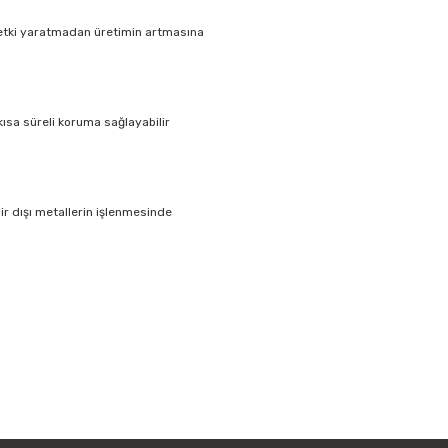
 etki yaratmadan üretimin artmasına
a süreli koruma sağlayabilir
mir dışı metallerin işlenmesinde
i formunu kullanarak tarafımıza