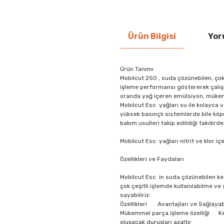
Ürün Bilgisi
Yor
Ürün Tanımı
Mobilcut 250 , suda çözünebilen, çok 
işleme performansı göstererek çalışm
oranda yağ içeren emülsiyon, müke
Mobilcut Esc yağları su ile kolayca v
yüksek basınçlı sistemlerde bile kö
bakım usulleri takip edildiği takdir
Mobilcut Esc yağları nitrit ve klor i
Özellikleri ve Faydaları
Mobilcut Esc in suda çözünebilen kes
çok çeşitli işlemde kullanılabilme ve
sayabiliriz:
Özellikleri Avantajları ve Sağlayab
Mükemmel parça işleme özelliği Kesi
oluşacak duruşları azaltır