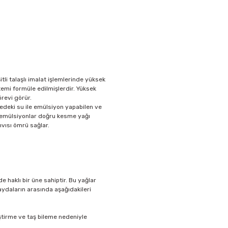
tli talaşlı imalat işlemlerinde yüksek
emi formüle edilmişlerdir. Yüksek
revi görür.
tedeki su ile emülsiyon yapabilen ve
u emülsiyonlar doğru kesme yağı
vısı ömrü sağlar.
haklı bir üne sahiptir. Bu yağlar
faydaların arasında aşağıdakileri
tirme ve taş bileme nedeniyle