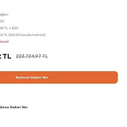
ğları
35
48 TL + KDV
56 TL (%3,00 havale indirimi)
erle!!
2 TL
223.724,97 TL
Gelince Haber Ver
şünce Haber Ver