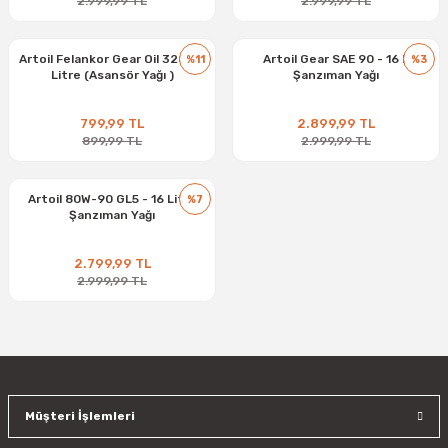
2.999,99 TL
2.999,99 TL
Artoil Felankor Gear Oil 320 - 3
Artoil Gear SAE 90 - 16 L
%11
%3
Litre (Asansör Yağı )
Şanzıman Yağı
799,99 TL
2.899,99 TL
899,99 TL
2.999,99 TL
Artoil 80W-90 GL5 - 16 Litre
%7
Şanzıman Yağı
2.799,99 TL
2.999,99 TL
Müşteri İşlemleri