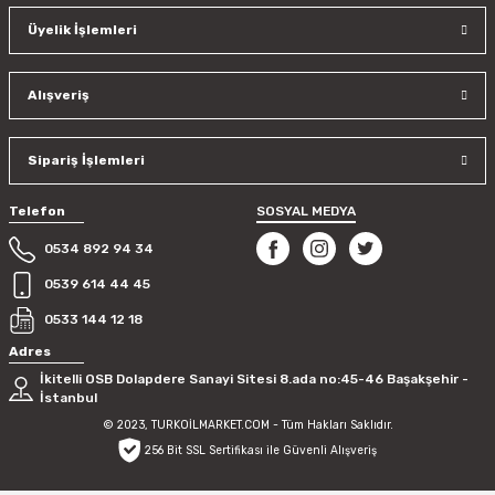
Üyelik İşlemleri
Alışveriş
Sipariş İşlemleri
Telefon
SOSYAL MEDYA
0534 892 94 34
0539 614 44 45
0533 144 12 18
Adres
İkitelli OSB Dolapdere Sanayi Sitesi 8.ada no:45-46 Başakşehir -
İstanbul
© 2023, TURKOİLMARKET.COM - Tüm Hakları Saklıdır.
256 Bit SSL Sertifikası ile Güvenli Alışveriş