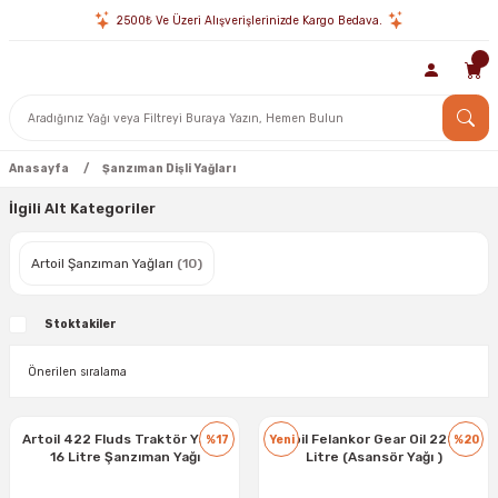
2500₺ Ve Üzeri Alışverişlerinizde Kargo Bedava.
Anasayfa
Şanzıman Dişli Yağları
İlgili Alt Kategoriler
Artoil Şanzıman Yağları
(10)
Stoktakiler
Artoil 422 Fluds Traktör Yağı -
Artoil Felankor Gear Oil 220 - 3
%17
Yeni
%20
16 Litre Şanzıman Yağı
Litre (Asansör Yağı )