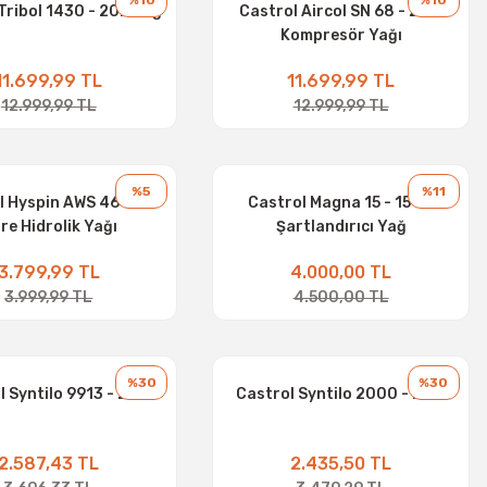
%10
%10
Tribol 1430 - 20L Yağ
Castrol Aircol SN 68 - 20 L
Kompresör Yağı
11.699,99 TL
11.699,99 TL
12.999,99 TL
12.999,99 TL
%5
%11
l Hyspin AWS 46 - 17
Castrol Magna 15 - 15 KG
tre Hidrolik Yağı
Şartlandırıcı Yağ
3.799,99 TL
4.000,00 TL
3.999,99 TL
4.500,00 TL
%30
%30
 Syntilo 9913 - 20 L
Castrol Syntilo 2000 - 20 L
2.587,43 TL
2.435,50 TL