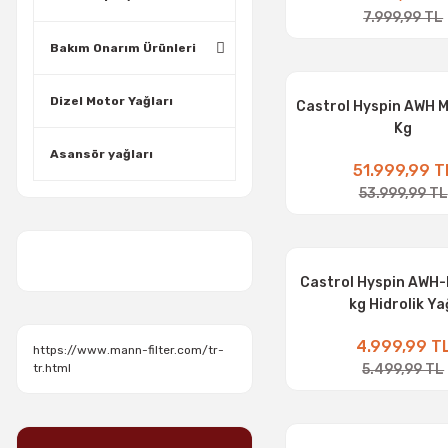
7.999,99 TL
Bakım Onarım Ürünleri
Dizel Motor Yağları
Castrol Hyspin AWH M
Kg
Asansör yağları
51.999,99 T
53.999,99 TL
Castrol Hyspin AWH-M
kg Hidrolik Ya
4.999,99 T
https://www.mann-filter.com/tr-
5.499,99 TL
tr.html