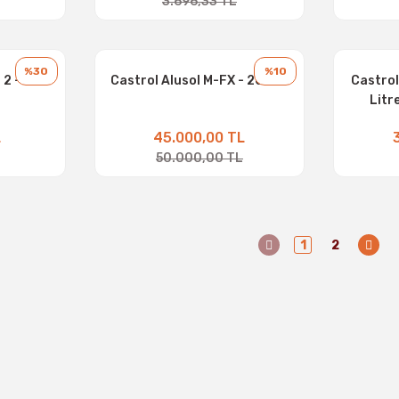
3.696,33 TL
%30
%10
 2 - 20 L
Castrol Alusol M-FX - 208 Lt
Castrol
Litr
L
45.000,00 TL
50.000,00 TL
1
2