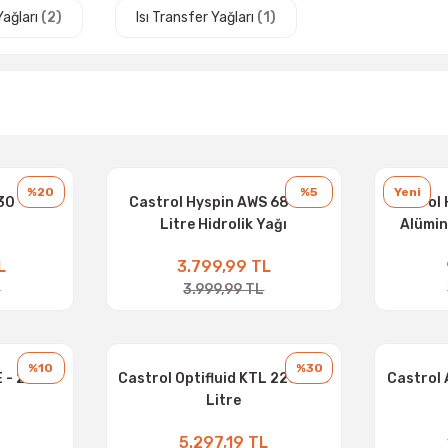
Yağları
(2)
Isı Transfer Yağları
(1)
%20
%5
Yeni
30 - 20 L
Castrol Hyspin AWS 68 - 18
Castrol 
Litre Hidrolik Yağı
Alümin
L
3.799,99 TL
L
3.999,99 TL
%10
%30
 - 20 L
Castrol Optifluid KTL 220 - 20
Castrol 
Litre
5.297,19 TL