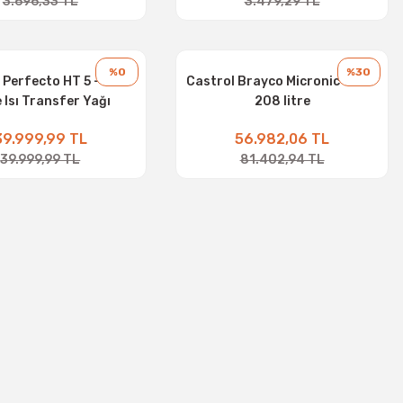
3.696,33 TL
3.479,29 TL
%0
%30
 Perfecto HT 5 - 208
Castrol Brayco Micronic 882 -
e Isı Transfer Yağı
208 litre
39.999,99 TL
56.982,06 TL
39.999,99 TL
81.402,94 TL