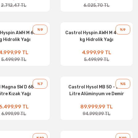
2.712,47 TL
6.025,70 TL
%9
%9
 Hyspin AWH M 68 - 16
Castrol Hyspin AWH M 46 - 16
g Hidrolik Yağı
kg Hidrolik Yağı
4.999,99 TL
4.999,99 TL
5.499,99 TL
5.499,99 TL
%7
%5
l Magna SW D 68 - 20
Castrol Hysol MB 50 - 208
itre Kızak Yağı
Litre Alüminyum ve Demir
İşleme Sıvısı
6.499,99 TL
89.999,99 TL
6.999,99 TL
94.999,99 TL