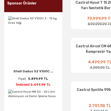
Castrol Hysol T 15 2
Sponsor Ürünler
Yarı Sentetik Bor
79.999,99 T
899.999,99 T
Castrol Aircol CM 68
Kompresör Ya
4.499,99 T
4.999,99 TL
Shell Gadus S2 V100C ...
Fiyat :
5.899,99 TL
İndirimli 5.499,99 TL
Castrol Syntilo 995
2.701,38 T