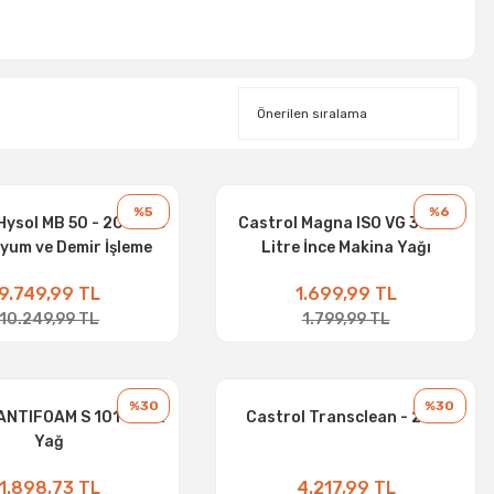
%5
%6
Hysol MB 50 - 20 Litre
Castrol Magna ISO VG 32 - 4
yum ve Demir İşleme
Litre İnce Makina Yağı
Sıvısı
9.749,99 TL
1.699,99 TL
10.249,99 TL
1.799,99 TL
%30
%30
ANTIFOAM S 101 - 20L
Castrol Transclean - 20 L
Yağ
1.898,73 TL
4.217,99 TL