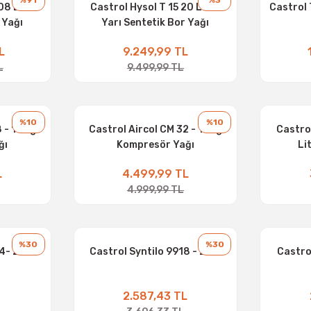
%91
%3
08 Litre
Castrol Hysol T 15 20 Litre
Castrol 
 Yağı
Yarı Sentetik Bor Yağı
L
9.249,99 TL
L
9.499,99 TL
%10
%10
 - 16 kg
Castrol Aircol CM 32 - 15 kg
Castro
ğı
Kompresör Yağı
Li
L
4.499,99 TL
4.999,99 TL
%30
%30
4- 20 L
Castrol Syntilo 9918 - 20 L
Castrol
L
2.587,43 TL