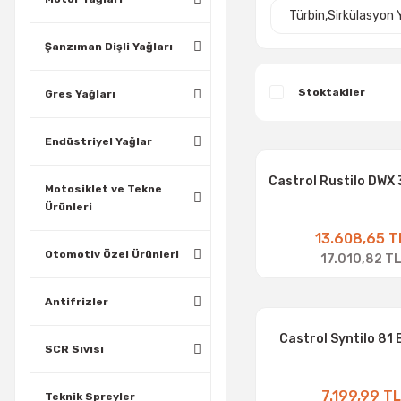
Türbin,Sirkülasyon 
Şanzıman Dişli Yağları
Stoktakiler
Gres Yağları
Endüstriyel Yağlar
Castrol Rustilo DWX 
Motosiklet ve Tekne
Ürünleri
13.608,65 T
Otomotiv Özel Ürünleri
17.010,82 T
Antifrizler
Castrol Syntilo 81 E
SCR Sıvısı
7.199,99 TL
Teknik Spreyler