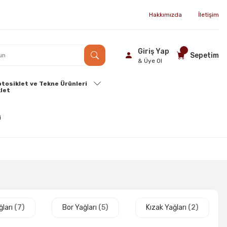
Hakkımızda
İletişim
Giriş Yap
Sepetim
& Üye Ol
tosiklet ve Tekne Ürünleri
ğları
(7)
Bor Yağları
(5)
Kızak Yağları
(2)