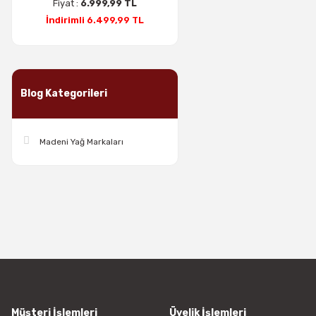
Fiyat :
6.999,99 TL
İndirimli 6.499,99 TL
Blog Kategorileri
Madeni Yağ Markaları
Müşteri İşlemleri
Üyelik İşlemleri