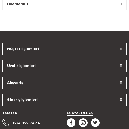
Önerileriniz
Yorum Yaz
Bu ürünün fiyat bilgisi, resim, ürün açıklamalarında ve diğer
konularda yetersiz gördüğünüz noktaları öneri formunu
kullanarak tarafımıza iletebilirsiniz.
Görüş ve önerileriniz için teşekkür ederiz.
Müşteri İşlemleri
Ürün resmi kalitesiz, bozuk veya görüntülenemiyor.
Ürün açıklamasında eksik bilgiler bulunuyor.
Üyelik İşlemleri
Ürün bilgilerinde hatalar bulunuyor.
Ürün fiyatı diğer sitelerden daha pahalı.
Bu ürüne benzer farklı alternatifler olmalı.
Alışveriş
Sipariş İşlemleri
Telefon
SOSYAL MEDYA
Gönder
0534 892 94 34