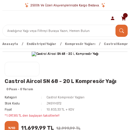
2500₺ Ve Üzeri Alışverişlerinizde Kargo Bedava.
Anasayfa
Endüstriyel Yağlar
Kompresör Yağları
Castrol Kompres
Castrol Aircol SN 68 - 20 L Kompresör Yağı
0 Puan - 0 Yorum
Kategori
Castrol Kompresör Yağları
Stok Kodu
JNSYHST2
Fiyat
10.833,33 TL + KDV
*1.097,85 TL den başlayan taksitlerle!!
11.699,99 TL
%10
12.999,99 TL