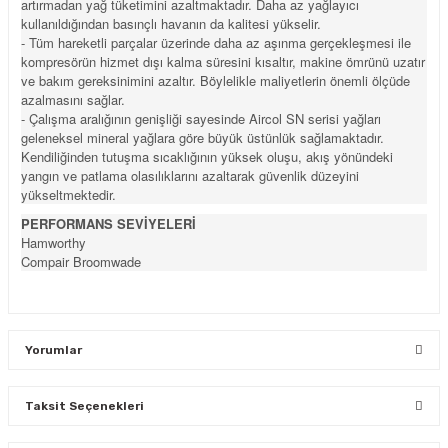
artırmadan yağ tüketimini azaltmaktadır. Daha az yağlayıcı
kullanıldığından basınçlı havanın da kalitesi yükselir.
- Tüm hareketli parçalar üzerinde daha az aşınma gerçekleşmesi ile
kompresörün hizmet dışı kalma süresini kısaltır, makine ömrünü uzatır
ve bakım gereksinimini azaltır. Böylelikle maliyetlerin önemli ölçüde
azalmasını sağlar.
- Çalışma aralığının genişliği sayesinde Aircol SN serisi yağları
geleneksel mineral yağlara göre büyük üstünlük sağlamaktadır.
Kendiliğinden tutuşma sıcaklığının yüksek oluşu, akış yönündeki
yangın ve patlama olasılıklarını azaltarak güvenlik düzeyini
yükseltmektedir.
PERFORMANS SEVİYELERİ
Hamworthy
Compair Broomwade
Yorumlar
Taksit Seçenekleri
Bu ürüne ilk yorumu siz yapın!