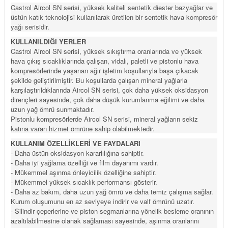
Castrol Aircol SN serisi, yüksek kaliteli sentetik diester bazyağlar ve
üstün katık teknolojisi kullanılarak üretilen bir sentetik hava kompresör
yağı serisidir.
KULLANILDIĞI YERLER
Castrol Aircol SN serisi, yüksek sıkıştırma oranlarında ve yüksek
hava çıkış sıcaklıklarında çalışan, vidalı, paletli ve pistonlu hava
kompresörlerinde yaşanan ağır işletim koşullarıyla başa çıkacak
şekilde geliştirilmiştir. Bu koşullarda çalışan mineral yağlarla
karşılaştırıldıklarında Aircol SN serisi, çok daha yüksek oksidasyon
dirençleri sayesinde, çok daha düşük kurumlanma eğilimi ve daha
uzun yağ ömrü sunmaktadır.
Pistonlu kompresörlerde Aircol SN serisi, mineral yağların sekiz
katına varan hizmet ömrüne sahip olabilmektedir.
KULLANIM ÖZELLİKLERİ VE FAYDALARI
- Daha üstün oksidasyon kararlılığına sahiptir.
- Daha iyi yağlama özelliği ve film dayanımı vardır.
- Mükemmel aşınma önleyicilik özelliğine sahiptir.
- Mükemmel yüksek sıcaklık performansı gösterir.
- Daha az bakım, daha uzun yağ ömrü ve daha temiz çalışma sağlar.
Kurum oluşumunu en az seviyeye indirir ve valf ömrünü uzatır.
- Silindir çeperlerine ve piston segmanlarına yönelik besleme oranının
azaltılabilmesine olanak sağlaması sayesinde, aşınma oranlarını