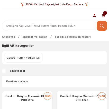
2500₺ Ve Üzeri Alışverişlerinizde Kargo Bedava.
Anasayfa
Endüstriyel Yağlar
Türbin,Sirkülasyon Yağları
İlgili Alt Kategoriler
Castrol Türbin Yağları
(2)
Stoktakiler
Castrol Brayco Micronic 882 -
Castrol Brayco Micronic 756 -
%30
%30
208 litre
208 litre