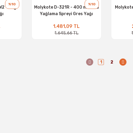
%10
%10
2 - 1 kg
Molykote D-321R - 400 ml Kuru
Molykote
ğı
Yağlama Spreyi Gres Yağı
L
1.481,09 TL
1.645,66 TL
1
2