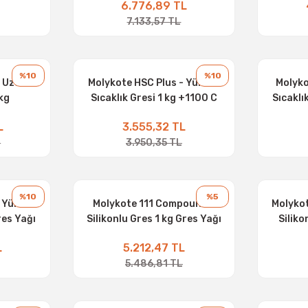
L
6.776,89 TL
7.133,57 TL
%10
%10
- Uzun
Molykote HSC Plus - Yüksek
Molyko
kg
Sıcaklık Gresi 1 kg +1100 C
Sıcaklı
Gres Yağı
L
3.555,32 TL
L
3.950,35 TL
%10
%5
 Yüksek
Molykote 111 Compound -
Molykot
res Yağı
Silikonlu Gres 1 kg Gres Yağı
Siliko
L
5.212,47 TL
5.486,81 TL