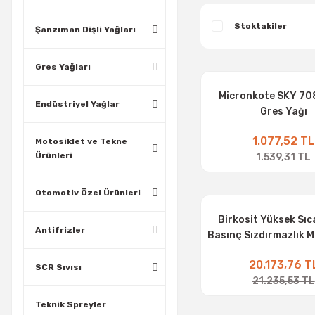
Stoktakiler
Şanzıman Dişli Yağları
Gres Yağları
Micronkote SKY 70
Endüstriyel Yağlar
Gres Yağı
1.077,52 TL
Motosiklet ve Tekne
Ürünleri
1.539,31 TL
Otomotiv Özel Ürünleri
Birkosit Yüksek Sıca
Antifrizler
Basınç Sızdırmazlık M
kg Gres Yağı
20.173,76 T
SCR Sıvısı
21.235,53 TL
Teknik Spreyler