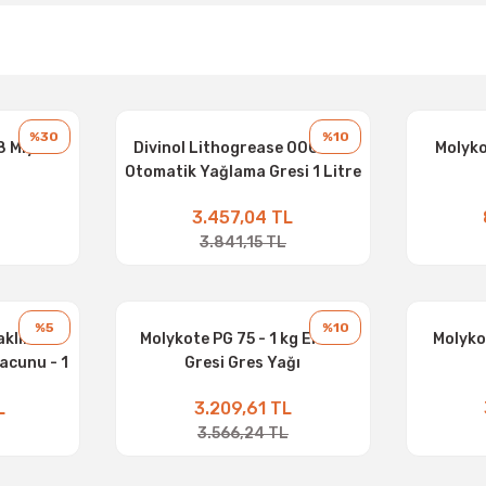
%30
%10
8 Mlykt
Divinol Lithogrease 000 Cnc
Molyko
Otomatik Yağlama Gresi 1 Litre
Gres Yağı
3.457,04 TL
3.841,15 TL
%5
%10
klık ve
Molykote PG 75 - 1 kg Eklem
Molyko
acunu - 1
Gresi Gres Yağı
L
3.209,61 TL
3.566,24 TL