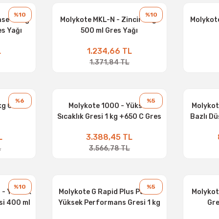
%10
%10
se - 1 Kg
Molykote MKL-N - Zincir Yağı
Molykot
s Yağı
500 ml Gres Yağı
L
1.234,66 TL
1.371,84 TL
%6
%5
kg Gres
Molykote 1000 - Yüksek
Molykot
Sıcaklık Gresi 1 kg +650 C Gres
Bazlı Dü
Yağı
L
3.388,45 TL
L
3.566,78 TL
%10
%5
 - Yüksek
Molykote G Rapid Plus Paste -
Molykot
si 400 ml
Yüksek Performans Gresi 1 kg
Gre
Gres Yağı