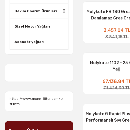
Bakım Onarım Ürünleri
Molykote FB 180 Grea
Damlamaz Gres Gre
Dizel Motor Yağları
3.457,04 T
3.841,15 TL
Asansör yağları
Molykote 1102 - 25 
Yağı
67.138,84 T
71.424,30 T
https://www.mann-filter.com/tr-
tr.html
Molykote G Rapid Plus
Performanslı Sıvı Gre
Gres Yağı