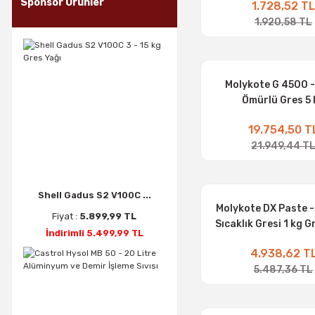
Sponsor Ürünler
1.728,52 T
1.920,58 TL
Molykote G 4500 
Ömürlü Gres 5 
19.754,50 T
21.949,44 T
Shell Gadus S2 V100C ...
Molykote DX Paste -
Fiyat :
5.899,99 TL
Sıcaklık Gresi 1 kg G
İndirimli 5.499,99 TL
4.938,62 T
5.487,36 TL