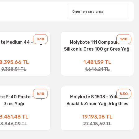
%10
%10
te Medium 44 - 1 Kg
Molykote 111 Compound -
Silikonlu Gres 100 gr Gres Yağı
8.395,66 TL
1.481,59 TL
9.328,51 TL
1.646,21 TL
%10
%30
te P-40 Paste - 1 kg
Molykote S 1503 - Yüksek
Gres Yağı
Sıcaklık Zincir Yağı 5 kg Gres
Yağı
3.461,48 TL
19.193,08 TL
3.846,09 TL
27.418,69 TL