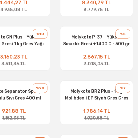
4.444,27 TL
8.340,79 TL
4.938,08 TL
8.779,78 TL
%10
%5
te GN Plus - Yüksek
Molykote P-37 - Yüksek
k Gresi 1 kg Gres Yağı
Sıcaklık Gresi +1400 C - 500 gr
Gres Yağı
3.160,23 TL
2.867,15 TL
3.511,36 TL
3.018,05 TL
%20
%7
e Separator Sprey -
Molykote BR2 Plus - 1 kg
nlu Sıvı Gres 400 ml
Molibdenli EP Siyah Gres Gres
Yağı
921,88 TL
1.786,14 TL
1.152,35 TL
1.920,58 TL