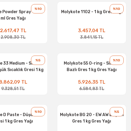
%10
%10
e Powder Spray - 400
Molykote 1102 - 1 kg Gres Yağı
ml Gres Yağı
2.617,47 TL
3.457,04 TL
2.908,30 TL
3.841,15 TL
%5
%10
e 33 Medium - Silikon
Molykote 55 O-ring - Silikon
şük Sıcaklık Gresi 1 kg
Bazlı Gres 1 kg Gres Yağı
Gres Yağı
8.862,09 TL
5.926,35 TL
9.328,51 TL
6.584,83 TL
%10
%5
e D Paste - Düşük Hız
Molykote BG 20 - EW AW Lityum
si 1 kg Gres Yağı
Gres 1 kg Gres Yağı