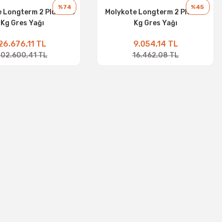
%74
%45
 Longterm 2 Plus - 25
Molykote Longterm 2 Plus - 5
Kg Gres Yağı
Kg Gres Yağı
26.676,11 TL
9.054,14 TL
102.600,41 TL
16.462,08 TL