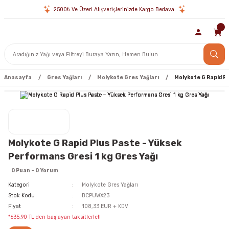
2500₺ Ve Üzeri Alışverişlerinizde Kargo Bedava.
Anasayfa
Gres Yağları
Molykote Gres Yağları
Molykote G Rapid P
Molykote G Rapid Plus Paste - Yüksek
Performans Gresi 1 kg Gres Yağı
0 Puan - 0 Yorum
Kategori
Molykote Gres Yağları
Stok Kodu
BCPUWX23
Fiyat
108,33 EUR + KDV
*635,90 TL den başlayan taksitlerle!!