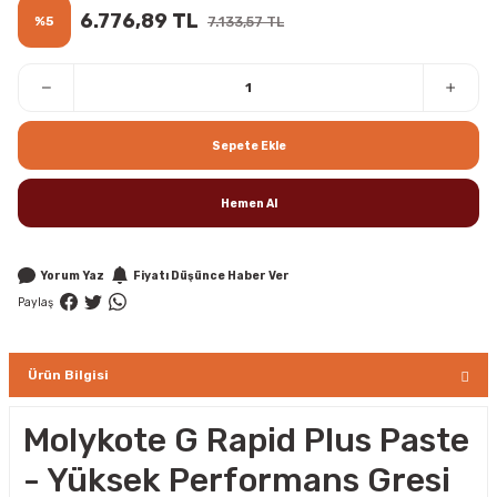
6.776,89 TL
%5
7.133,57 TL
Sepete Ekle
Hemen Al
Yorum Yaz
Fiyatı Düşünce Haber Ver
Paylaş
Ürün Bilgisi
Molykote G Rapid Plus Paste
- Yüksek Performans Gresi