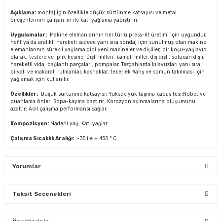
Açıklama:
montaj için özellikle düşük sürtünme katsayısı ve metal
bileşenlerinin çalışan-in ile katı yağlama yapıştırın.
Uygulamalar:
Makine elemanlarının her türlü press-fit üretimi için uygundur,
hafif ya da aralıklı hareketi sadece yanı sıra sondaj için sunulmuş olan makine
elemanlarının sürekli yağlama gibi yeni makineler ve dişliler, bir koşu-yağlayıcı
olarak, testere ve iplik kesme; Dişli milleri, kamalı miller, diş dişli, solucan dişli,
hareketli vida, bağlantı parçaları, pompalar, Tezgahlarda kılavuzları yanı sıra
bilyalı ve makaralı rulmanlar, kasnaklar, tekerlek flanş ve somun takılması için
yağlamak için kullanılır.
Özellikler:
Düşük sürtünme katsayısı; Yüksek yük taşıma kapasitesi;Nöbet ve
puanlama önler; Sopa-kayma bastırır; Korozyon aşınmalarına oluşumunu
azaltır; Acil çalışma performansı sağlar.
Kompozisyon:
Madeni yağ; Katı yağlar.
Çalışma Sıcaklık Aralığı:
-35 ile + 450 ° C
Yorumlar
Taksit Seçenekleri
Bu ürüne ilk yorumu siz yapın!