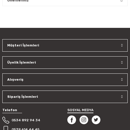
Önerileriniz
Yorum Yaz
Bu ürünün fiyat bilgisi, resim, ürün açıklamalarında ve diğer
konularda yetersiz gördüğünüz noktaları öneri formunu
kullanarak tarafımıza iletebilirsiniz.
Görüş ve önerileriniz için teşekkür ederiz.
Müşteri İşlemleri
Ürün resmi kalitesiz, bozuk veya görüntülenemiyor.
Ürün açıklamasında eksik bilgiler bulunuyor.
Üyelik İşlemleri
Ürün bilgilerinde hatalar bulunuyor.
Ürün fiyatı diğer sitelerden daha pahalı.
Bu ürüne benzer farklı alternatifler olmalı.
Alışveriş
Sipariş İşlemleri
Telefon
SOSYAL MEDYA
Gönder
0534 892 94 34
0539 614 44 45