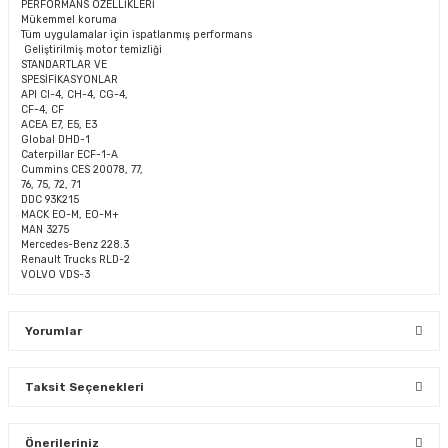
PERFORMANS ÖZELLİKLERİ
Mükemmel koruma
Tüm uygulamalar için ispatlanmış performans
Geliştirilmiş motor temizliği
STANDARTLAR VE
SPESİFİKASYONLAR
API CI-4, CH-4, CG-4,
CF-4, CF
ACEA E7, E5, E3
Global DHD-1
Caterpillar ECF-1-A
Cummins CES 20078, 77,
76, 75, 72, 71
DDC 93K215
MACK EO-M, EO-M+
MAN 3275
Mercedes-Benz 228.3
Renault Trucks RLD-2
VOLVO VDS-3
Yorumlar
Taksit Seçenekleri
Bu ürüne ilk yorumu siz yapın!
Önerileriniz