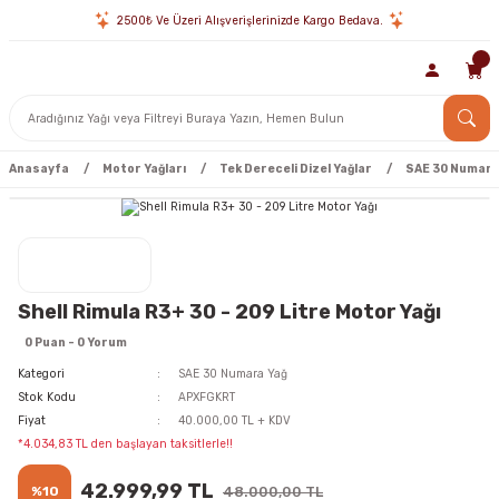
2500₺ Ve Üzeri Alışverişlerinizde Kargo Bedava.
Anasayfa
Motor Yağları
Tek Dereceli Dizel Yağlar
SAE 30 Numara
Shell Rimula R3+ 30 - 209 Litre Motor Yağı
0 Puan - 0 Yorum
Kategori
SAE 30 Numara Yağ
Stok Kodu
APXFGKRT
Fiyat
40.000,00 TL + KDV
*4.034,83 TL den başlayan taksitlerle!!
42.999,99 TL
%10
48.000,00 TL