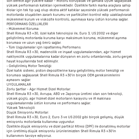
son derece ağır yüklere kadar - motoru koruyacak ve şartlara uyum sağlayacak
yüksek performanslı katıkları içermektedir. Özellikle farklı marka araçlara sahip
filolar için tek tip yağ olup ekstra aktif katıklar sayesinde yüksek performanslı
motorlarda oluşabilen zararlı kurumu ve partikülleri kontrol edip uzaklaştırarak
mükemmel kurum ve viskozite kontrolü, aşınmaya karşı üstün koruma sağlar.
PERFORMANS ÖZELLİKLERİ
• Mükemmel Koruma:
Shell Rimula R3 +30, özel katık teknolojisi ile, Euro 3, US 2002 ve diğer
geliştirilmiş motorlarda kuruma karşıı maksimum koruma, mükemmel aşınma
koruması ve uzun yağ ömrü sağlar.
• Tüm Uygulamalar için ispatlanmış Performans:
Shell Rimula R3 +30, madencilik ve inşaat uygulamalarından, ağır hizmet
nakliyecilik uygulamalarına kadar dünyanın en zorlu ortamlarında, zorlu gerçek
hayat koşullarında test edilmiştir.
• Geliştirilmiş Motor Temizliği:
Özel katık sistemi, piston depozitlerine karşı geliştirilmiş motor temizliği ve
koruması sağlayarak Shell Rimula R3 +30’in birçok OEM gereksinimlerini
aşmasını sağlar.
UYGULAMALAR
Zorlu Şartlar - Ağır Hizmet Dizel Motorlar:
Shell Rimula R3 +30, Avrupa, ABD ve Japonya üretimi olan son teknoloji,
yüksek güçlü, ağır hizmet dizel motorların karayolu ve ifl makinası
uygulamalarında üstün koruma ve performans sağlar.
Yüksek Teknolojili
Düşük Emisyonlu Motorlar:
Shell Rimula R3 +30, Euro 2, Euro 3 ve US 2002 gibi birçok gelişmiş, düşük
emisyonlu motorlarda kullanıma uygundur.
Özellikle düşük emisyonlu ve dizel partikül filtresi (DPF) ile donatılmış motorlar
için üretilmiş düşük emisyonlu ürünlerimizden Shell Rimula R3 +30'in
kullanımını tavsiye ediyoruz.