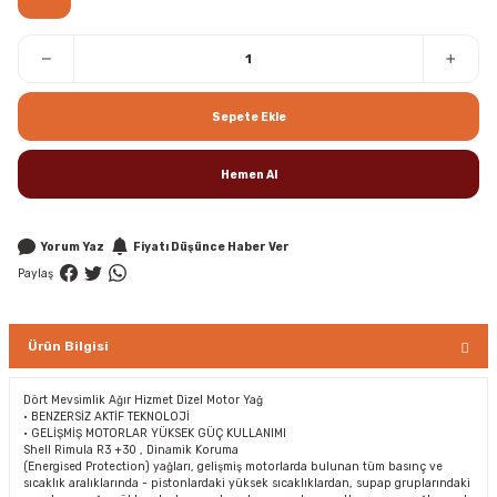
Sepete Ekle
Hemen Al
Yorum Yaz
Fiyatı Düşünce Haber Ver
Paylaş
Ürün Bilgisi
Dört Mevsimlik Ağır Hizmet Dizel Motor Yağ
• BENZERSİZ AKTİF TEKNOLOJİ
• GELİŞMİŞ MOTORLAR YÜKSEK GÜÇ KULLANIMI
Shell Rimula R3 +30 , Dinamik Koruma
(Energised Protection) yağları, gelişmiş motorlarda bulunan tüm basınç ve
sıcaklık aralıklarında - pistonlardaki yüksek sıcaklıklardan, supap gruplarındaki