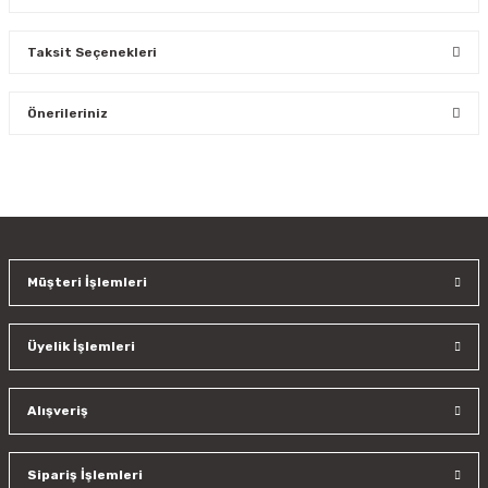
Taksit Seçenekleri
Bu ürüne ilk yorumu siz yapın!
Önerileriniz
Yorum Yaz
Bu ürünün fiyat bilgisi, resim, ürün açıklamalarında ve diğer
konularda yetersiz gördüğünüz noktaları öneri formunu
kullanarak tarafımıza iletebilirsiniz.
Görüş ve önerileriniz için teşekkür ederiz.
Müşteri İşlemleri
Ürün resmi kalitesiz, bozuk veya görüntülenemiyor.
Ürün açıklamasında eksik bilgiler bulunuyor.
Üyelik İşlemleri
Ürün bilgilerinde hatalar bulunuyor.
Ürün fiyatı diğer sitelerden daha pahalı.
Bu ürüne benzer farklı alternatifler olmalı.
Alışveriş
Sipariş İşlemleri