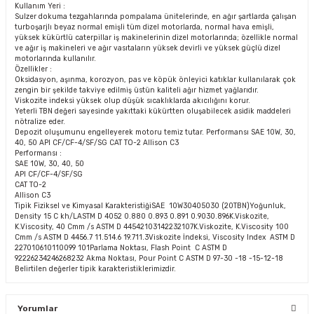
Kullanım Yeri :
Sulzer dokuma tezgahlarında pompalama ünitelerinde, en ağır şartlarda çalışan
turboşarjlı beyaz normal emişli tüm dizel motorlarda, normal hava emişli,
yüksek kükürtlü caterpillar iş makinelerinin dizel motorlarında; özellikle normal
ve ağır iş makineleri ve ağır vasıtaların yüksek devirli ve yüksek güçlü dizel
motorlarında kullanılır.
Özellikler :
Oksidasyon, aşınma, korozyon, pas ve köpük önleyici katıklar kullanılarak çok
zengin bir şekilde takviye edilmiş üstün kaliteli ağır hizmet yağlarıdır.
Viskozite indeksi yüksek olup düşük sıcaklıklarda akıcılığını korur.
Yeterli TBN değeri sayesinde yakıttaki kükürtten oluşabilecek asidik maddeleri
nötralize eder.
Depozit oluşumunu engelleyerek motoru temiz tutar. Performansı SAE 10W, 30,
40, 50 API CF/CF-4/SF/SG CAT TO-2 Allison C3
Performansı :
SAE 10W, 30, 40, 50
API CF/CF-4/SF/SG
CAT TO-2
Allison C3
Tipik Fiziksel ve Kimyasal KarakteristiğiSAE 10W30405030 (20TBN)Yoğunluk,
Density 15 C kh/LASTM D 4052 0.880 0.893 0.891 0.9030.896K.Viskozite,
K.Viscosity, 40 Cmm /s ASTM D 44542103142232107K.Viskozite, K.Viscosity 100
Cmm /s ASTM D 4456.7 11.514.6 19.711.3Viskozite İndeksi, Viscosity Index ASTM D
227010610110099 101Parlama Noktası, Flash Point C ASTM D
92226234246268232 Akma Noktası, Pour Point C ASTM D 97-30 -18 -15-12-18
Belirtilen değerler tipik karakteristiklerimizdir.
Yorumlar