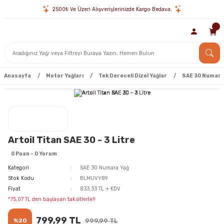
2500₺ Ve Üzeri Alışverişlerinizde Kargo Bedava.
Anasayfa
Motor Yağları
Tek Dereceli Dizel Yağlar
SAE 30 Numara
Artoil Titan SAE 30 - 3 Litre
0 Puan - 0 Yorum
Kategori
SAE 30 Numara Yağ
Stok Kodu
BLMUVY89
Fiyat
833,33 TL + KDV
*75,07 TL den başlayan taksitlerle!!
799,99 TL
%20
999,99 TL