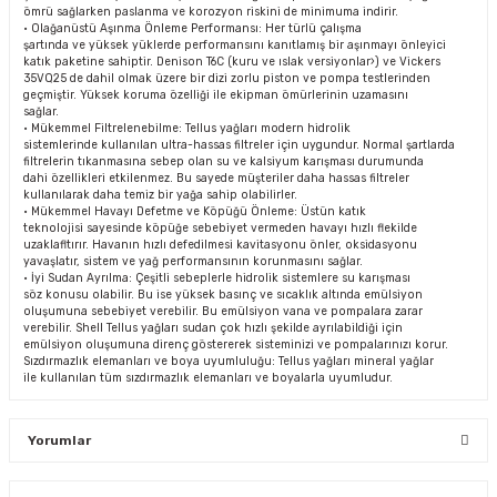
ömrü sağlarken paslanma ve korozyon riskini de minimuma indirir.
• Olağanüstü Aşınma Önleme Performansı: Her türlü çalışma
şartında ve yüksek yüklerde performansını kanıtlamış bir aşınmayı önleyici
katık paketine sahiptir. Denison T6C (kuru ve ıslak versiyonlar›) ve Vickers
35VQ25 de dahil olmak üzere bir dizi zorlu piston ve pompa testlerinden
geçmiştir. Yüksek koruma özelliği ile ekipman ömürlerinin uzamasını
sağlar.
• Mükemmel Filtrelenebilme: Tellus yağları modern hidrolik
sistemlerinde kullanılan ultra-hassas filtreler için uygundur. Normal şartlarda
filtrelerin tıkanmasına sebep olan su ve kalsiyum karışması durumunda
dahi özellikleri etkilenmez. Bu sayede müşteriler daha hassas filtreler
kullanılarak daha temiz bir yağa sahip olabilirler.
• Mükemmel Havayı Defetme ve Köpüğü Önleme: Üstün katık
teknolojisi sayesinde köpüğe sebebiyet vermeden havayı hızlı flekilde
uzaklafltırır. Havanın hızlı defedilmesi kavitasyonu önler, oksidasyonu
yavaşlatır, sistem ve yağ performansının korunmasını sağlar.
• İyi Sudan Ayrılma: Çeşitli sebeplerle hidrolik sistemlere su karışması
söz konusu olabilir. Bu ise yüksek basınç ve sıcaklık altında emülsiyon
oluşumuna sebebiyet verebilir. Bu emülsiyon vana ve pompalara zarar
verebilir. Shell Tellus yağları sudan çok hızlı şekilde ayrılabildiği için
emülsiyon oluşumuna direnç göstererek sisteminizi ve pompalarınızı korur.
Sızdırmazlık elemanları ve boya uyumluluğu: Tellus yağları mineral yağlar
ile kullanılan tüm sızdırmazlık elemanları ve boyalarla uyumludur.
Yorumlar