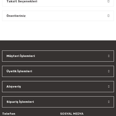
Taksit Seçenekleri
Bu ürüne ilk yorumu siz yapın!
Önerileriniz
Yorum Yaz
Bu ürünün fiyat bilgisi, resim, ürün açıklamalarında ve diğer
konularda yetersiz gördüğünüz noktaları öneri formunu
kullanarak tarafımıza iletebilirsiniz.
Görüş ve önerileriniz için teşekkür ederiz.
Müşteri İşlemleri
Ürün resmi kalitesiz, bozuk veya görüntülenemiyor.
Ürün açıklamasında eksik bilgiler bulunuyor.
Üyelik İşlemleri
Ürün bilgilerinde hatalar bulunuyor.
Ürün fiyatı diğer sitelerden daha pahalı.
Bu ürüne benzer farklı alternatifler olmalı.
Alışveriş
Sipariş İşlemleri
Telefon
SOSYAL MEDYA