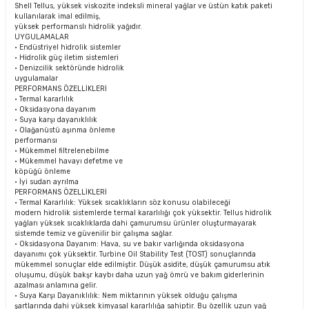
Shell Tellus, yüksek viskozite indeksli mineral yağlar ve üstün katık paketi
kullanılarak imal edilmiş,
yüksek performanslı hidrolik yağıdır.
UYGULAMALAR
• Endüstriyel hidrolik sistemler
• Hidrolik güç iletim sistemleri
• Denizcilik sektöründe hidrolik
uygulamalar
PERFORMANS ÖZELLİKLERİ
• Termal kararlılık
• Oksidasyona dayanım
• Suya karşı dayanıklılık
• Olağanüstü aşınma önleme
performansı
• Mükemmel filtrelenebilme
• Mükemmel havayı defetme ve
köpüğü önleme
• İyi sudan ayrılma
PERFORMANS ÖZELLİKLERİ
• Termal Kararlılık: Yüksek sıcaklıkların söz konusu olabileceği
modern hidrolik sistemlerde termal kararlılığı çok yüksektir. Tellus hidrolik
yağları yüksek sıcaklıklarda dahi çamurumsu ürünler oluşturmayarak
sistemde temiz ve güvenilir bir çalışma sağlar.
• Oksidasyona Dayanım: Hava, su ve bakır varlığında oksidasyona
dayanımı çok yüksektir. Turbine Oil Stability Test (TOST) sonuçlarında
mükemmel sonuçlar elde edilmiştir. Düşük asidite, düşük çamurumsu atık
oluşumu, düşük bakşr kaybı daha uzun yağ ömrü ve bakım giderlerinin
azalması anlamına gelir.
• Suya Karşı Dayanıklılık: Nem miktarının yüksek olduğu çalışma
şartlarında dahi yüksek kimyasal kararlılığa sahiptir. Bu özellik uzun yağ