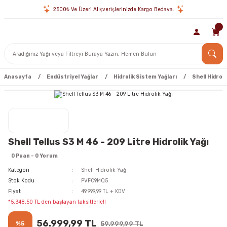
2500₺ Ve Üzeri Alışverişlerinizde Kargo Bedava.
Anasayfa
Endüstriyel Yağlar
Hidrolik Sistem Yağları
Shell Hidroli
Shell Tellus S3 M 46 - 209 Litre Hidrolik Yağı
0 Puan - 0 Yorum
Kategori
Shell Hidrolik Yağ
Stok Kodu
PVFC9MQ5
Fiyat
49.999,99 TL + KDV
*5.348,50 TL den başlayan taksitlerle!!
56.999,99 TL
%5
59.999,99 TL