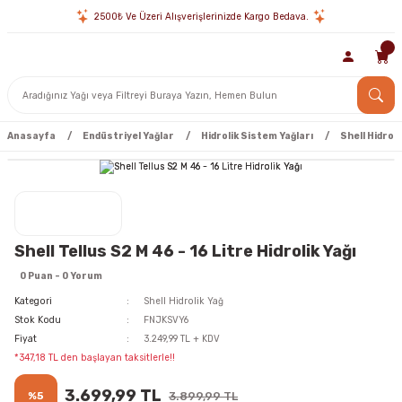
2500₺ Ve Üzeri Alışverişlerinizde Kargo Bedava.
Anasayfa
Endüstriyel Yağlar
Hidrolik Sistem Yağları
Shell Hidroli
Shell Tellus S2 M 46 - 16 Litre Hidrolik Yağı
0 Puan - 0 Yorum
Kategori
Shell Hidrolik Yağ
Stok Kodu
FNJKSVY6
Fiyat
3.249,99 TL + KDV
*347,18 TL den başlayan taksitlerle!!
3.699,99 TL
%5
3.899,99 TL