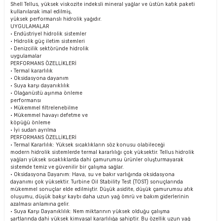
Shell Tellus, yüksek viskozite indeksli mineral yağlar ve üstün katık paketi
kullanılarak imal edilmiş,
yüksek performanslı hidrolik yağıdır.
UYGULAMALAR
• Endüstriyel hidrolik sistemler
• Hidrolik güç iletim sistemleri
• Denizcilik sektöründe hidrolik
uygulamalar
PERFORMANS ÖZELLİKLERİ
• Termal kararlılık
• Oksidasyona dayanım
• Suya karşı dayanıklılık
• Olağanüstü aşınma önleme
performansı
• Mükemmel filtrelenebilme
• Mükemmel havayı defetme ve
köpüğü önleme
• İyi sudan ayrılma
PERFORMANS ÖZELLİKLERİ
• Termal Kararlılık: Yüksek sıcaklıkların söz konusu olabileceği
modern hidrolik sistemlerde termal kararlılığı çok yüksektir. Tellus hidrolik
yağları yüksek sıcaklıklarda dahi çamurumsu ürünler oluşturmayarak
sistemde temiz ve güvenilir bir çalışma sağlar.
• Oksidasyona Dayanım: Hava, su ve bakır varlığında oksidasyona
dayanımı çok yüksektir. Turbine Oil Stability Test (TOST) sonuçlarında
mükemmel sonuçlar elde edilmiştir. Düşük asidite, düşük çamurumsu atık
oluşumu, düşük bakşr kaybı daha uzun yağ ömrü ve bakım giderlerinin
azalması anlamına gelir.
• Suya Karşı Dayanıklılık: Nem miktarının yüksek olduğu çalışma
şartlarında dahi yüksek kimyasal kararlılığa sahiptir. Bu özellik uzun yağ