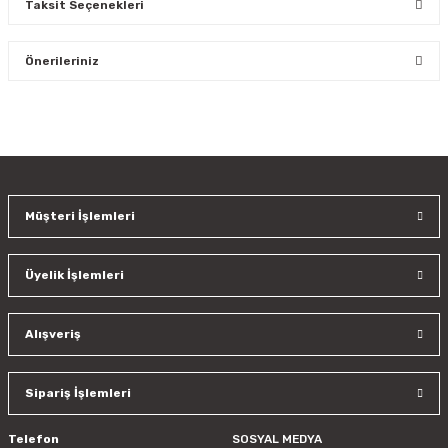
Taksit Seçenekleri
Bu ürüne ilk yorumu siz yapın!
Önerileriniz
Yorum Yaz
Bu ürünün fiyat bilgisi, resim, ürün açıklamalarında ve diğer
konularda yetersiz gördüğünüz noktaları öneri formunu
kullanarak tarafımıza iletebilirsiniz.
Görüş ve önerileriniz için teşekkür ederiz.
Müşteri İşlemleri
Ürün resmi kalitesiz, bozuk veya görüntülenemiyor.
Ürün açıklamasında eksik bilgiler bulunuyor.
Üyelik İşlemleri
Ürün bilgilerinde hatalar bulunuyor.
Ürün fiyatı diğer sitelerden daha pahalı.
Bu ürüne benzer farklı alternatifler olmalı.
Alışveriş
Sipariş İşlemleri
Telefon
SOSYAL MEDYA