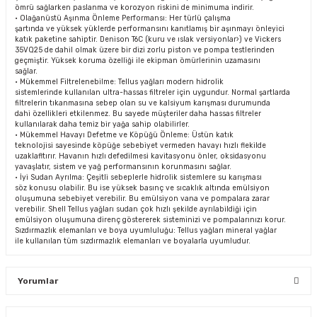
ömrü sağlarken paslanma ve korozyon riskini de minimuma indirir.
• Olağanüstü Aşınma Önleme Performansı: Her türlü çalışma
şartında ve yüksek yüklerde performansını kanıtlamış bir aşınmayı önleyici
katık paketine sahiptir. Denison T6C (kuru ve ıslak versiyonlar›) ve Vickers
35VQ25 de dahil olmak üzere bir dizi zorlu piston ve pompa testlerinden
geçmiştir. Yüksek koruma özelliği ile ekipman ömürlerinin uzamasını
sağlar.
• Mükemmel Filtrelenebilme: Tellus yağları modern hidrolik
sistemlerinde kullanılan ultra-hassas filtreler için uygundur. Normal şartlarda
filtrelerin tıkanmasına sebep olan su ve kalsiyum karışması durumunda
dahi özellikleri etkilenmez. Bu sayede müşteriler daha hassas filtreler
kullanılarak daha temiz bir yağa sahip olabilirler.
• Mükemmel Havayı Defetme ve Köpüğü Önleme: Üstün katık
teknolojisi sayesinde köpüğe sebebiyet vermeden havayı hızlı flekilde
uzaklafltırır. Havanın hızlı defedilmesi kavitasyonu önler, oksidasyonu
yavaşlatır, sistem ve yağ performansının korunmasını sağlar.
• İyi Sudan Ayrılma: Çeşitli sebeplerle hidrolik sistemlere su karışması
söz konusu olabilir. Bu ise yüksek basınç ve sıcaklık altında emülsiyon
oluşumuna sebebiyet verebilir. Bu emülsiyon vana ve pompalara zarar
verebilir. Shell Tellus yağları sudan çok hızlı şekilde ayrılabildiği için
emülsiyon oluşumuna direnç göstererek sisteminizi ve pompalarınızı korur.
Sızdırmazlık elemanları ve boya uyumluluğu: Tellus yağları mineral yağlar
ile kullanılan tüm sızdırmazlık elemanları ve boyalarla uyumludur.
Yorumlar