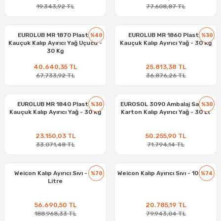
19.343,92 TL
77.608,87 TL
EUROLUB MR 1870 Plastik
EUROLUB MR 1860 Plastik
%40
%30
Kauçuk Kalıp Ayırıcı Yağ Uçucu -
Kauçuk Kalıp Ayırıcı Yağ - 30 Kg
30 Kg
40.640,35 TL
25.813,38 TL
67.733,92 TL
36.876,26 TL
EUROLUB MR 1840 Plastik
EUROSOL 3090 Ambalaj Sanayi
%30
%30
Kauçuk Kalıp Ayırıcı Yağ - 30 Kg
Karton Kalıp Ayırıcı Yağ - 30 Lt
23.150,03 TL
50.255,90 TL
33.071,48 TL
71.794,14 TL
Weicon Kalıp Ayırıcı Sıvı - 28
Weicon Kalıp Ayırıcı Sıvı - 10 Litre
%70
%74
Litre
56.690,50 TL
20.785,19 TL
188.968,33 TL
79.943,04 TL