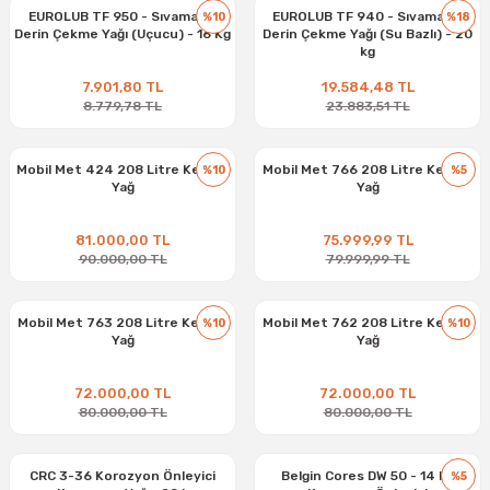
EUROLUB TF 950 - Sıvama ve
EUROLUB TF 940 - Sıvama ve
%10
%18
Derin Çekme Yağı (Uçucu) - 16 Kg
Derin Çekme Yağı (Su Bazlı) - 20
kg
7.901,80 TL
19.584,48 TL
8.779,78 TL
23.883,51 TL
Mobil Met 424 208 Litre Kesme
Mobil Met 766 208 Litre Kesme
%10
%5
Yağ
Yağ
81.000,00 TL
75.999,99 TL
90.000,00 TL
79.999,99 TL
Mobil Met 763 208 Litre Kesme
Mobil Met 762 208 Litre Kesme
%10
%10
Yağ
Yağ
72.000,00 TL
72.000,00 TL
80.000,00 TL
80.000,00 TL
CRC 3-36 Korozyon Önleyici
Belgin Cores DW 50 - 14 kg
%5