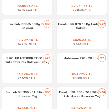
10.801,69 TL
29.241,74 TL
16.877,64 TL
29.838,51 TL
Eurolub RR 865 30 Kg Pas
Eurolub RR 870 30 Kg Asidik Pas
%33
%22
Sökücü
Sökücü
10.909,46 TL
7.520,28 TL
16.282,78 TL
9.641,38 TL
EUROLUB ANTICOR TE 50 - PH
Mobilarma 798 - 20 Litre
%48
%7
Yükseltici Pas Önleyici - 20 kg
13.826,98 TL
12.499,99 TL
26.590,34 TL
13.500,00 TL
Eurolub SIL 350 - 5 L Silikonlu
Eurolub SIL 350 - 20 L Silikonlu
%30
%30
Universal Yağ
Kalıp Ayırıcı Universal Yağ
13.540,75 TL
54.326,21 TL