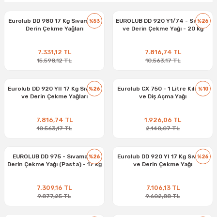
Eurolub DD 980 17 Kg Sıvama ve
EUROLUB DD 920 Y1/74 - Sıvama
%53
%26
Derin Çekme Yağları
ve Derin Çekme Yağı - 20 kg
7.331,12 TL
7.816,74 TL
15.598,12 TL
10.563,17 TL
Eurolub DD 920 YII 17 Kg Sıvama
Eurolub CX 750 - 1 Litre Kılavuz
%26
%10
ve Derin Çekme Yağları
ve Diş Açma Yağı
7.816,74 TL
1.926,06 TL
10.563,17 TL
2.140,07 TL
EUROLUB DD 975 - Sıvama ve
Eurolub DD 920 YI 17 Kg Sıvama
%26
%26
Derin Çekme Yağı (Pasta) - 17 kg
ve Derin Çekme Yağı
7.309,16 TL
7.106,13 TL
9.877,25 TL
9.602,88 TL