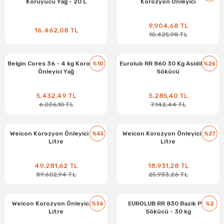
Koruyucu Yağ - 20 L
Korozyon Önleyici
9.904,68 TL
16.462,08 TL
10.425,98 TL
Belgin Cores 36 - 4 kg Korozyon
Eurolub RR 860 30 Kg Asidik Pas
%10
%26
Önleyici Yağ
Sökücü
5.432,49 TL
5.285,40 TL
6.036,10 TL
7.142,44 TL
Weicon Korozyon Önleyici - 30
Weicon Korozyon Önleyici - 10
%45
%27
Litre
Litre
49.281,62 TL
18.931,28 TL
89.602,94 TL
25.933,26 TL
Weicon Korozyon Önleyici - 5
EUROLUB RR 830 Bazik Pas
%36
%2
Litre
Sökücü - 30 kg