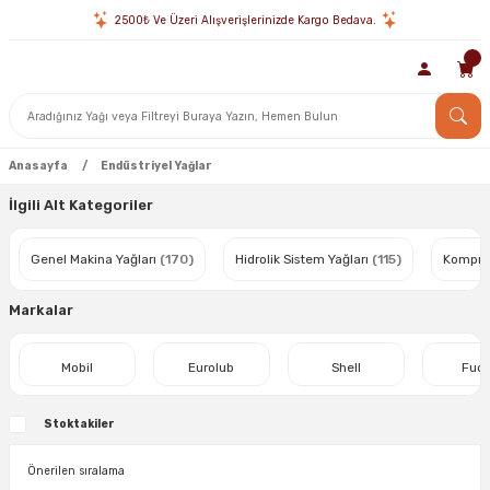
2500₺ Ve Üzeri Alışverişlerinizde Kargo Bedava.
Anasayfa
Endüstriyel Yağlar
İlgili Alt Kategoriler
Genel Makina Yağları
(170)
Hidrolik Sistem Yağları
(115)
Kompres
Markalar
Mobil
Eurolub
Shell
Fuc
Stoktakiler