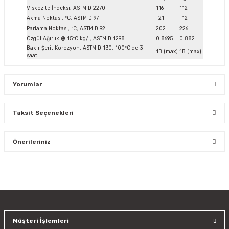
Viskozite İndeksi, ASTM D 2270
116
112
Akma Noktası, ºC, ASTM D 97
-21
-12
Parlama Noktası, ºC, ASTM D 92
202
226
Özgül Ağırlık @ 15ºC kg/l, ASTM D 1298
0.8695
0.882
Bakır Şerit Korozyon, ASTM D 130, 100ºC de 3
1B (max)
1B (max)
saat
Yorumlar
Taksit Seçenekleri
Bu ürüne ilk yorumu siz yapın!
Önerileriniz
Yorum Yaz
Bu ürünün fiyat bilgisi, resim, ürün açıklamalarında ve diğer
konularda yetersiz gördüğünüz noktaları öneri formunu
kullanarak tarafımıza iletebilirsiniz.
Görüş ve önerileriniz için teşekkür ederiz.
Müşteri İşlemleri
Ürün resmi kalitesiz, bozuk veya görüntülenemiyor.