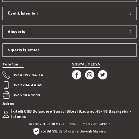
Ürün açıklamasında eksik bilgiler bulunuyor.
Üyelik İşlemleri
Ürün bilgilerinde hatalar bulunuyor.
Ürün fiyatı diğer sitelerden daha pahalı.
Bu ürüne benzer farklı alternatifler olmalı.
Alışveriş
Sipariş İşlemleri
Telefon
SOSYAL MEDYA
Gönder
0534 892 94 34
0539 614 44 45
0533 144 12 18
Adres
İkitelli OSB Dolapdere Sanayi Sitesi 8.ada no:45-46 Başakşehir -
İstanbul
© 2023, TURKOİLMARKET.COM - Tüm Hakları Saklıdır.
256 Bit SSL Sertifikası ile Güvenli Alışveriş