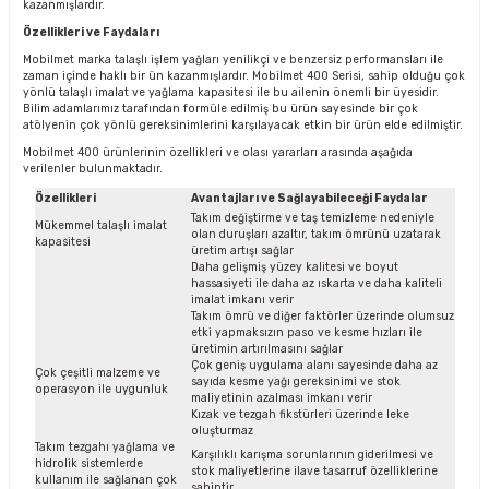
kazanmışlardır.
Özellikleri ve Faydaları
Mobilmet marka talaşlı işlem yağları yenilikçi ve benzersiz performansları ile
zaman içinde haklı bir ün kazanmışlardır. Mobilmet 400 Serisi, sahip olduğu çok
yönlü talaşlı imalat ve yağlama kapasitesi ile bu ailenin önemli bir üyesidir.
Bilim adamlarımız tarafından formüle edilmiş bu ürün sayesinde bir çok
atölyenin çok yönlü gereksinimlerini karşılayacak etkin bir ürün elde edilmiştir.
Mobilmet 400 ürünlerinin özellikleri ve olası yararları arasında aşağıda
verilenler bulunmaktadır.
Özellikleri
Avantajları ve Sağlayabileceği Faydalar
Takım değiştirme ve taş temizleme nedeniyle
Mükemmel talaşlı imalat
olan duruşları azaltır, takım ömrünü uzatarak
kapasitesi
üretim artışı sağlar
Daha gelişmiş yüzey kalitesi ve boyut
hassasiyeti ile daha az ıskarta ve daha kaliteli
imalat imkanı verir
Takım ömrü ve diğer faktörler üzerinde olumsuz
etki yapmaksızın paso ve kesme hızları ile
üretimin artırılmasını sağlar
Çok geniş uygulama alanı sayesinde daha az
Çok çeşitli malzeme ve
sayıda kesme yağı gereksinimi ve stok
operasyon ile uygunluk
maliyetinin azalması imkanı verir
Kızak ve tezgah fikstürleri üzerinde leke
oluşturmaz
Takım tezgahı yağlama ve
Karşılıklı karışma sorunlarının giderilmesi ve
hidrolik sistemlerde
stok maliyetlerine ilave tasarruf özelliklerine
kullanım ile sağlanan çok
sahiptir