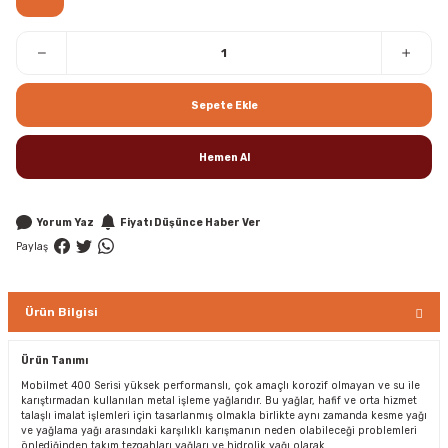
Sepete Ekle
Hemen Al
Yorum Yaz
Fiyatı Düşünce Haber Ver
Paylaş
Ürün Bilgisi
Ürün Tanımı
Mobilmet 400 Serisi yüksek performanslı, çok amaçlı korozif olmayan ve su ile
karıştırmadan kullanılan metal işleme yağlarıdır. Bu yağlar, hafif ve orta hizmet
talaşlı imalat işlemleri için tasarlanmış olmakla birlikte aynı zamanda kesme yağı
ve yağlama yağı arasındaki karşılıklı karışmanın neden olabileceği problemleri
önlediğinden takım tezgahları yağları ve hidrolik yağı olarak