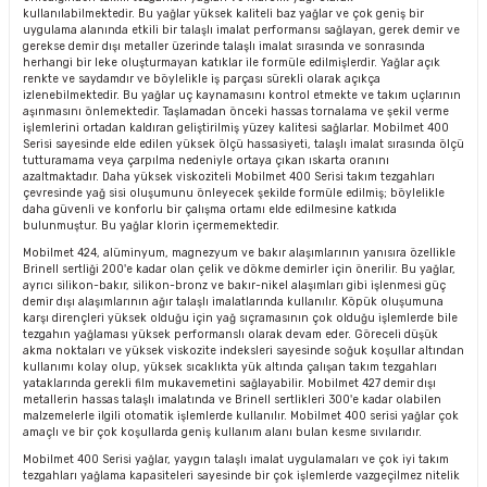
kullanılabilmektedir. Bu yağlar yüksek kaliteli baz yağlar ve çok geniş bir
uygulama alanında etkili bir talaşlı imalat performansı sağlayan, gerek demir ve
gerekse demir dışı metaller üzerinde talaşlı imalat sırasında ve sonrasında
herhangi bir leke oluşturmayan katıklar ile formüle edilmişlerdir. Yağlar açık
renkte ve saydamdır ve böylelikle iş parçası sürekli olarak açıkça
izlenebilmektedir. Bu yağlar uç kaynamasını kontrol etmekte ve takım uçlarının
aşınmasını önlemektedir. Taşlamadan önceki hassas tornalama ve şekil verme
işlemlerini ortadan kaldıran geliştirilmiş yüzey kalitesi sağlarlar. Mobilmet 400
Serisi sayesinde elde edilen yüksek ölçü hassasiyeti, talaşlı imalat sırasında ölçü
tutturamama veya çarpılma nedeniyle ortaya çıkan ıskarta oranını
azaltmaktadır. Daha yüksek viskoziteli Mobilmet 400 Serisi takım tezgahları
çevresinde yağ sisi oluşumunu önleyecek şekilde formüle edilmiş; böylelikle
daha güvenli ve konforlu bir çalışma ortamı elde edilmesine katkıda
bulunmuştur. Bu yağlar klorin içermemektedir.
Mobilmet 424, alüminyum, magnezyum ve bakır alaşımlarının yanısıra özellikle
Brinell sertliği 200'e kadar olan çelik ve dökme demirler için önerilir. Bu yağlar,
ayrıcı silikon-bakır, silikon-bronz ve bakır-nikel alaşımları gibi işlenmesi güç
demir dışı alaşımlarının ağır talaşlı imalatlarında kullanılır. Köpük oluşumuna
karşı dirençleri yüksek olduğu için yağ sıçramasının çok olduğu işlemlerde bile
tezgahın yağlaması yüksek performanslı olarak devam eder. Göreceli düşük
akma noktaları ve yüksek viskozite indeksleri sayesinde soğuk koşullar altından
kullanımı kolay olup, yüksek sıcaklıkta yük altında çalışan takım tezgahları
yataklarında gerekli film mukavemetini sağlayabilir. Mobilmet 427 demir dışı
metallerin hassas talaşlı imalatında ve Brinell sertlikleri 300'e kadar olabilen
malzemelerle ilgili otomatik işlemlerde kullanılır. Mobilmet 400 serisi yağlar çok
amaçlı ve bir çok koşullarda geniş kullanım alanı bulan kesme sıvılarıdır.
Mobilmet 400 Serisi yağlar, yaygın talaşlı imalat uygulamaları ve çok iyi takım
tezgahları yağlama kapasiteleri sayesinde bir çok işlemlerde vazgeçilmez nitelik