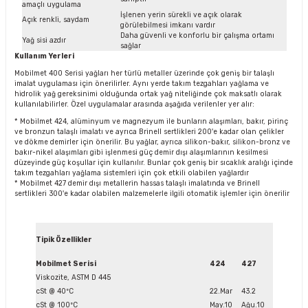
amaçlı uygulama
İşlenen yerin sürekli ve açık olarak
Açık renkli, saydam
görülebilmesi imkanı vardır
Daha güvenli ve konforlu bir çalışma ortamı
Yağ sisi azdır
sağlar
Kullanım Yerleri
Mobilmet 400 Serisi yağları her türlü metaller üzerinde çok geniş bir talaşlı
imalat uygulaması için önerilirler. Aynı yerde takım tezgahları yağlama ve
hidrolik yağ gereksinimi olduğunda ortak yağ niteliğinde çok maksatlı olarak
kullanılabilirler. Özel uygulamalar arasında aşağıda verilenler yer alır:
* Mobilmet 424, alüminyum ve magnezyum ile bunların alaşımları, bakır, pirinç
ve bronzun talaşlı imalatı ve ayrıca Brinell sertlikleri 200'e kadar olan çelikler
ve dökme demirler için önerilir. Bu yağlar, ayrıca silikon-bakır, silikon-bronz ve
bakır-nikel alaşımları gibi işlenmesi güç demir dışı alaşımlarının kesilmesi
düzeyinde güç koşullar için kullanılır. Bunlar çok geniş bir sıcaklık aralığı içinde
takım tezgahları yağlama sistemleri için çok etkili olabilen yağlardır
* Mobilmet 427 demir dışı metallerin hassas talaşlı imalatında ve Brinell
sertlikleri 300'e kadar olabilen malzemelerle ilgili otomatik işlemler için önerilir
Tipik Özellikler
Mobilmet Serisi
424
427
Viskozite, ASTM D 445
cSt @ 40ºC
22.Mar
43.2
cSt @ 100ºC
May.10
Ağu.10