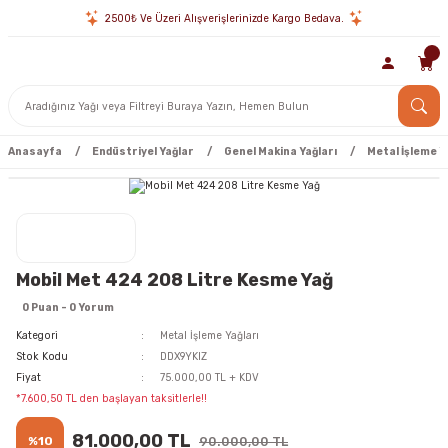
2500₺ Ve Üzeri Alışverişlerinizde Kargo Bedava.
Anasayfa
Endüstriyel Yağlar
Genel Makina Yağları
Metal İşleme Y
Mobil Met 424 208 Litre Kesme Yağ
0 Puan - 0 Yorum
Kategori
Metal İşleme Yağları
Stok Kodu
DDX9YKIZ
Fiyat
75.000,00 TL + KDV
*7.600,50 TL den başlayan taksitlerle!!
81.000,00 TL
%10
90.000,00 TL