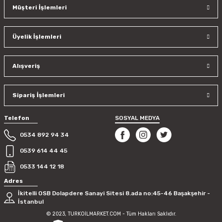
Müşteri İşlemleri
Üyelik İşlemleri
Alışveriş
Sipariş İşlemleri
Telefon
SOSYAL MEDYA
0534 892 94 34
0539 614 44 45
0533 144 12 18
Adres
İkitelli OSB Dolapdere Sanayi Sitesi 8.ada no:45-46 Başakşehir -
İstanbul
© 2023, TURKOİLMARKET.COM - Tüm Hakları Saklıdır.