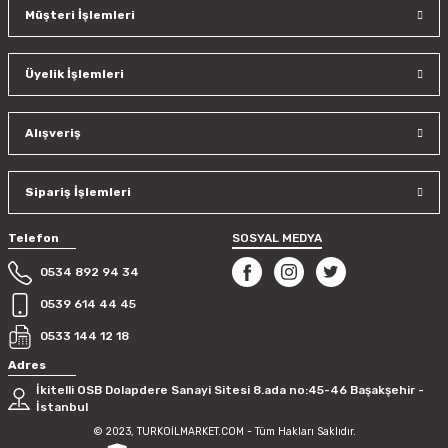
Müşteri İşlemleri
Üyelik İşlemleri
Alışveriş
Sipariş İşlemleri
Telefon
SOSYAL MEDYA
0534 892 94 34
0539 614 44 45
0533 144 12 18
Adres
İkitelli OSB Dolapdere Sanayi Sitesi 8.ada no:45-46 Başakşehir -
İstanbul
© 2023, TURKOİLMARKET.COM - Tüm Hakları Saklıdır.