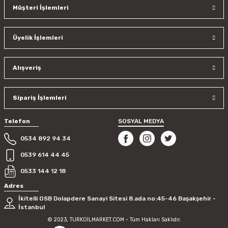
Müşteri İşlemleri
Üyelik İşlemleri
Alışveriş
Sipariş İşlemleri
Telefon
SOSYAL MEDYA
0534 892 94 34
0539 614 44 45
0533 144 12 18
Adres
İkitelli OSB Dolapdere Sanayi Sitesi 8.ada no:45-46 Başakşehir -
İstanbul
© 2023, TURKOİLMARKET.COM - Tüm Hakları Saklıdır.