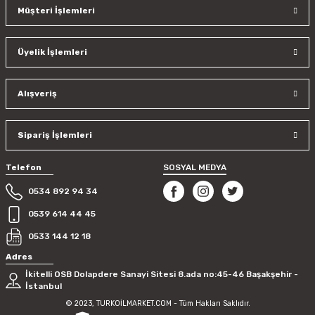
Müşteri İşlemleri
Üyelik İşlemleri
Alışveriş
Sipariş İşlemleri
Telefon
SOSYAL MEDYA
0534 892 94 34
0539 614 44 45
0533 144 12 18
Adres
İkitelli OSB Dolapdere Sanayi Sitesi 8.ada no:45-46 Başakşehir -
İstanbul
© 2023, TURKOİLMARKET.COM - Tüm Hakları Saklıdır.