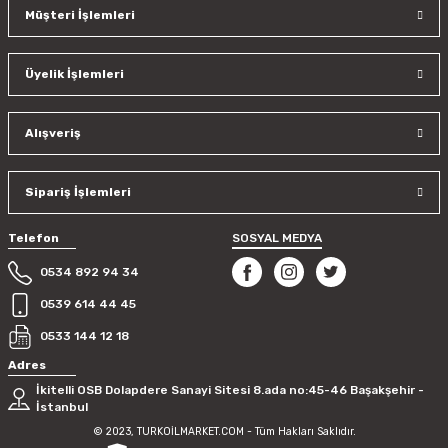
Müşteri İşlemleri
Üyelik İşlemleri
Alışveriş
Sipariş İşlemleri
Telefon
SOSYAL MEDYA
0534 892 94 34
0539 614 44 45
0533 144 12 18
Adres
İkitelli OSB Dolapdere Sanayi Sitesi 8.ada no:45-46 Başakşehir -
İstanbul
© 2023, TURKOİLMARKET.COM - Tüm Hakları Saklıdır.