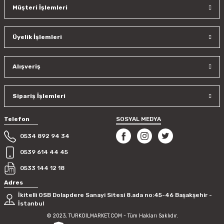
Müşteri İşlemleri
Üyelik İşlemleri
Alışveriş
Sipariş İşlemleri
Telefon
SOSYAL MEDYA
0534 892 94 34
0539 614 44 45
0533 144 12 18
Adres
İkitelli OSB Dolapdere Sanayi Sitesi 8.ada no:45-46 Başakşehir -
İstanbul
© 2023, TURKOİLMARKET.COM - Tüm Hakları Saklıdır.