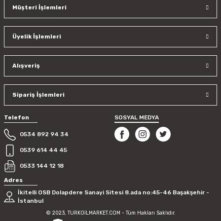
Müşteri İşlemleri
Üyelik İşlemleri
Alışveriş
Sipariş İşlemleri
Telefon
SOSYAL MEDYA
0534 892 94 34
0539 614 44 45
0533 144 12 18
Adres
İkitelli OSB Dolapdere Sanayi Sitesi 8.ada no:45-46 Başakşehir -
İstanbul
© 2023, TURKOİLMARKET.COM - Tüm Hakları Saklıdır.