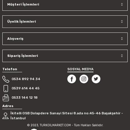
Müşteri İşlemleri
Üyelik İşlemleri
Alışveriş
Sipariş İşlemleri
Telefon
SOSYAL MEDYA
0534 892 94 34
0539 614 44 45
0533 144 12 18
Adres
İkitelli OSB Dolapdere Sanayi Sitesi 8.ada no:45-46 Başakşehir -
İstanbul
© 2023, TURKOİLMARKET.COM - Tüm Hakları Saklıdır.