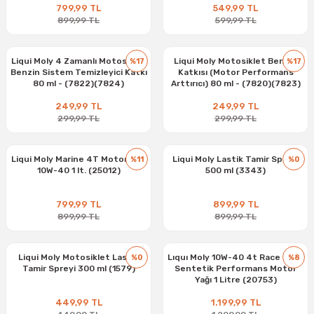
799,99 TL
549,99 TL
899,99 TL
599,99 TL
Liqui Moly 4 Zamanlı Motosiklet
Liqui Moly Motosiklet Benzin
%17
%17
Benzin Sistem Temizleyici Katkı
Katkısı (Motor Performans
80 ml - (7822)(7824)
Arttırıcı) 80 ml - (7820)(7823)
249,99 TL
249,99 TL
299,99 TL
299,99 TL
Liqui Moly Marine 4T Motor Yağı
Liqui Moly Lastik Tamir Spreyi
%11
%0
10W-40 1 lt. (25012)
500 ml (3343)
799,99 TL
899,99 TL
899,99 TL
899,99 TL
Liqui Moly Motosiklet Lastik
Lıquı Moly 10W-40 4t Race %100
%0
%8
Tamir Spreyi 300 ml (1579)
Sentetik Performans Motor
Yağı 1 Litre (20753)
449,99 TL
1.199,99 TL