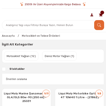
2500₺ Ve Üzeri Alışverişlerinizde Kargo Bedava.
Anasayfa
Motosiklet ve Tekne Ürünleri
İlgili Alt Kategoriler
Motosiklet Yağları
(12)
Deniz Motor Yağları
(1)
Stoktakiler
Liqui Moly Marine Şanzıman Yağı
Liqui Moly Motorbike Optimal
%11
%8
GL4/GL5 80w-90 (250 ml) -
4T 10W40 1 Litre - (21862)
25031