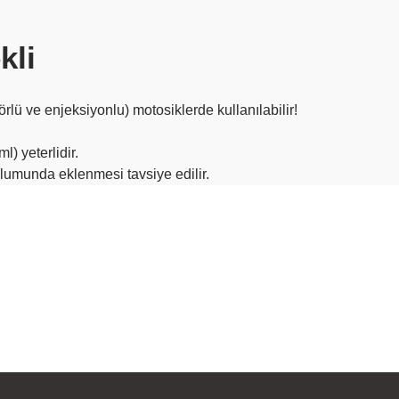
kli
rlü ve enjeksiyonlu) motosiklerde kullanılabilir!
ml) yeterlidir.
olumunda eklenmesi tavsiye edilir.
rün açıklamalarında ve diğer konularda yetersiz gördüğünüz noktaları öner
Bu ürüne ilk yorumu siz yapın!
 ederiz.
a görüntülenemiyor.
Yorum Yaz
r bulunuyor.
yor.
 pahalı.