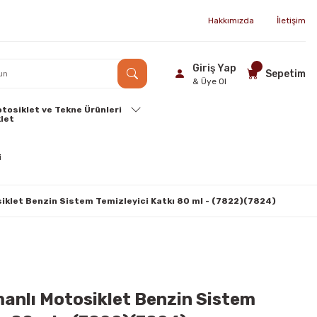
Hakkımızda
İletişim
Giriş Yap
Sepetim
& Üye Ol
tosiklet ve Tekne Ürünleri
siklet Benzin Sistem Temizleyici Katkı 80 ml - (7822)(7824)
manlı Motosiklet Benzin Sistem