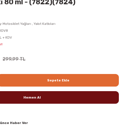
ı 80 ml - (7822)(7824)
y Motosiklet Yağları
,
Yakıt Katkıları
RDV8
L + KDV
!!
299,99 TL
Sepete Ekle
Hemen Al
şünce Haber Ver