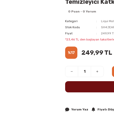
Temizleyici Katk
0 Puan - 0 Yorum
Kategori
Liqui Mol
Stok Kodu
5H4JEA
Fiyat
249,99 T
*23,46 TL den başlayan taksitlerle
249,99 TL
%17
Yorum Yaz
Fiyatı Dü