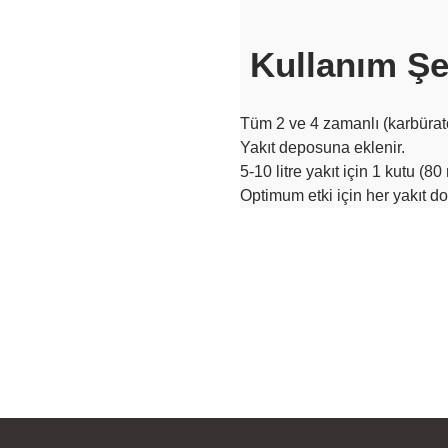
Kullanım Şe
Tüm 2 ve 4 zamanlı (karbüratö
Yakıt deposuna eklenir.
5-10 litre yakıt için 1 kutu (80 
Optimum etki için her yakıt d
Bu ürünün fiyat bilgisi, resim, ü
iletebilirsiniz.
Görüş ve önerileriniz için teşekkür
Ürün resmi kalitesiz, bozuk vey
Ürün açıklamasında eksik bilgile
Ürün bilgilerinde hatalar bulunu
Ürün fiyatı diğer sitelerden daha