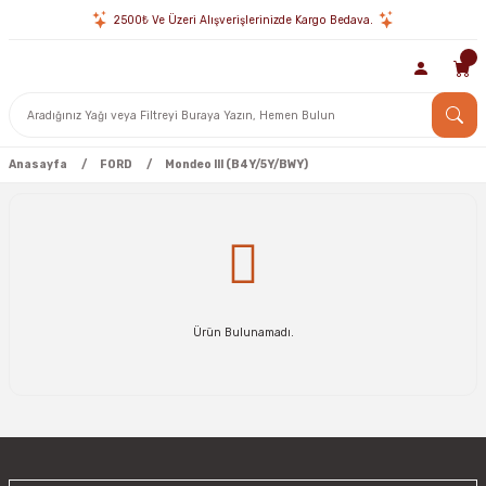
2500₺ Ve Üzeri Alışverişlerinizde Kargo Bedava.
Anasayfa
FORD
Mondeo III (B4Y/5Y/BWY)
Ürün Bulunamadı.