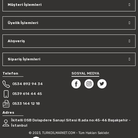
Müşteri İşlemleri
Üyelik İşlemleri
Alışveriş
Sipariş İşlemleri
Telefon
SOSYAL MEDYA
0534 892 94 34
0539 614 44 45
0533 144 12 18
Adres
İkitelli OSB Dolapdere Sanayi Sitesi 8.ada no:45-46 Başakşehir -
İstanbul
© 2023, TURKOİLMARKET.COM - Tüm Hakları Saklıdır.