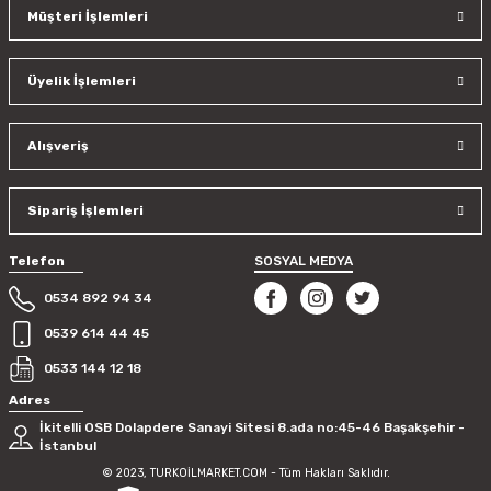
Müşteri İşlemleri
Üyelik İşlemleri
Alışveriş
Sipariş İşlemleri
Telefon
SOSYAL MEDYA
0534 892 94 34
0539 614 44 45
0533 144 12 18
Adres
İkitelli OSB Dolapdere Sanayi Sitesi 8.ada no:45-46 Başakşehir -
İstanbul
© 2023, TURKOİLMARKET.COM - Tüm Hakları Saklıdır.